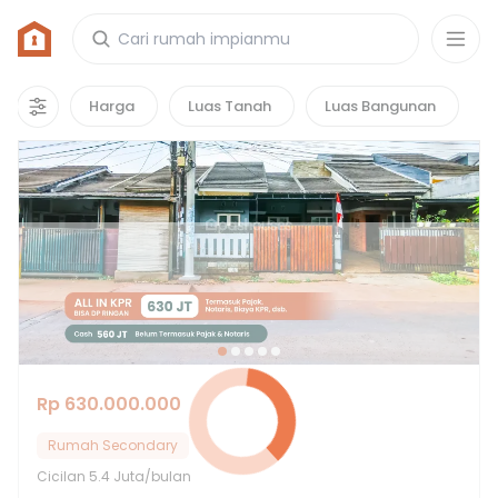
Rumah di Perum Villa Indah Pamulang
1
properti
yang cocok untuk kamu!
Harga
Luas Tanah
Luas Bangunan
Hot Deals
Rp 630.000.000
Rumah Secondary
Cicilan
5.4 Juta/bulan