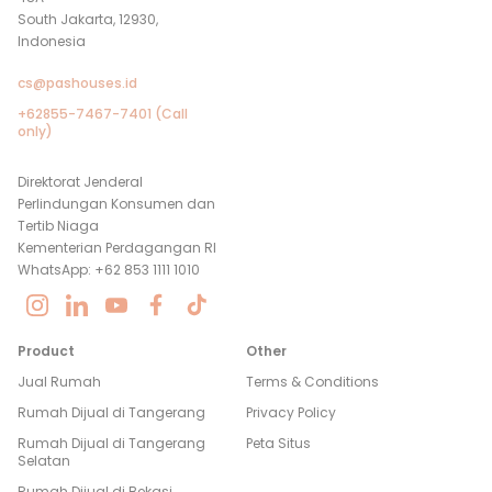
South Jakarta, 12930,
Indonesia
cs@pashouses.id
+62855-7467-7401 (Call
only)
Direktorat Jenderal
Perlindungan Konsumen dan
Tertib Niaga
Kementerian Perdagangan RI
WhatsApp: +62 853 1111 1010
Product
Other
Jual Rumah
Terms & Conditions
Rumah Dijual di
Tangerang
Privacy Policy
Rumah Dijual di
Tangerang
Peta Situs
Selatan
Rumah Dijual di
Bekasi