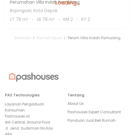
Loading...
Perumahan Villa Indah Pamulang
Bojongsari, Kota Depok
LT
78
m²
LB
78
m²
KM
2
KT
2
Beranda
Rumah Dijual
Perum Villa Indah Pamulang
PAS Technologies
Tentang
About Us
Layanan Pengaduan
Konsumen
Pashouses Expert Consultant
Pashouses.id
Panduan Jual Beli Rumah
AIA Central, Ground Floor
Jl. Jend. Sudirman No.Kav.
48A