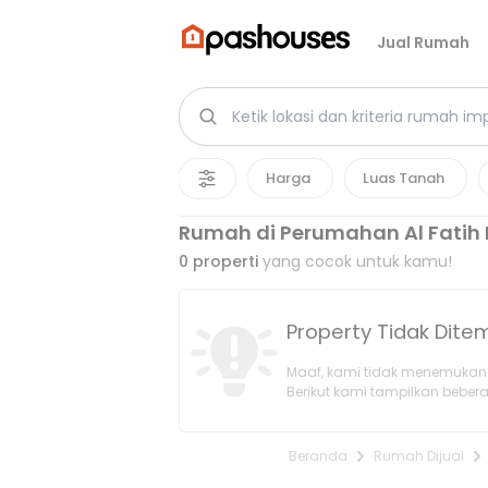
Jual Rumah
Harga
Luas Tanah
Rumah di Perumahan Al Fatih 
0
properti
yang cocok untuk kamu!
Property Tidak Dit
Maaf, kami tidak menemukan 
Berikut kami tampilkan bebera
Beranda
Rumah Dijual