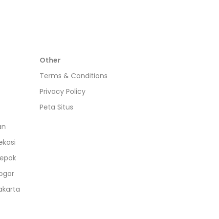
Other
Terms & Conditions
Privacy Policy
Peta Situs
an
ekasi
epok
ogor
akarta