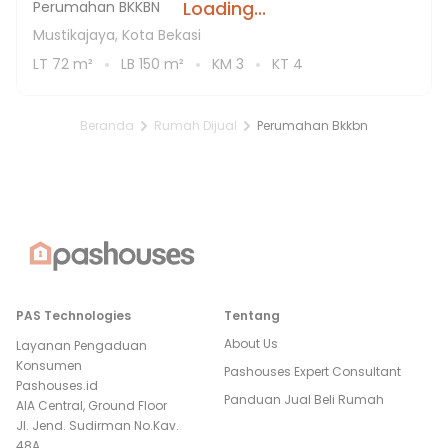
Loading...
Perumahan BKKBN
Mustikajaya, Kota Bekasi
LT
72
m²
LB
150
m²
KM
3
KT
4
Beranda
Rumah Dijual
Perumahan Bkkbn
PAS Technologies
Tentang
About Us
Layanan Pengaduan
Konsumen
Pashouses Expert Consultant
Pashouses.id
Panduan Jual Beli Rumah
AIA Central, Ground Floor
Jl. Jend. Sudirman No.Kav.
48A