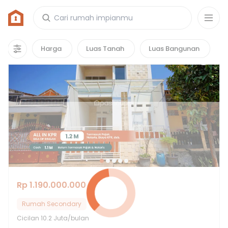
Rumah di Perumahan Bkkbn
1
properti
yang cocok untuk kamu!
Harga
Luas Tanah
Luas Bangunan
Rp 1.190.000.000
Rumah Secondary
Cicilan
10.2 Juta/bulan