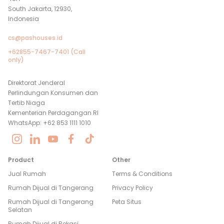
South Jakarta, 12930,
Indonesia
cs@pashouses.id
+62855-7467-7401 (Call
only)
Direktorat Jenderal
Perlindungan Konsumen dan
Tertib Niaga
Kementerian Perdagangan RI
WhatsApp: +62 853 1111 1010
Product
Other
Jual Rumah
Terms & Conditions
Rumah Dijual di
Tangerang
Privacy Policy
Rumah Dijual di
Tangerang
Peta Situs
Selatan
Rumah Dijual di
Bekasi