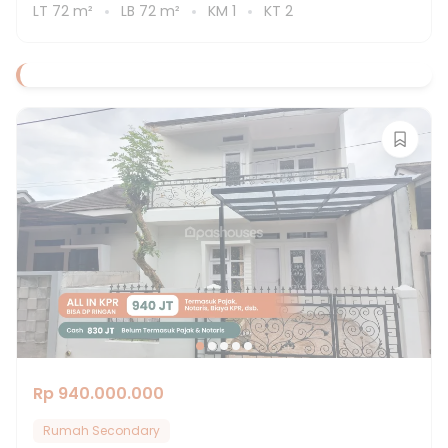
LT
72
m²
LB
72
m²
KM
1
KT
2
Rp 940.000.000
Rumah Secondary