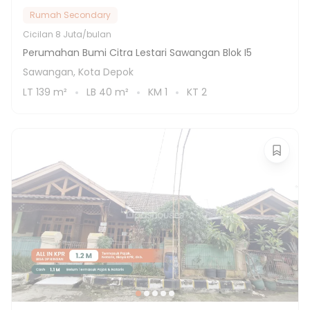
Rumah Secondary
Cicilan
8 Juta/bulan
Perumahan Bumi Citra Lestari Sawangan Blok I5
Sawangan, Kota Depok
LT
139
m²
LB
40
m²
KM
1
KT
2