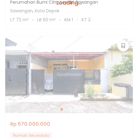
Loading...
Perumahan Bumi Citra Lestari Sawangan
Sawangan, Kota Depok
LT
72
m²
LB
60
m²
KM
1
KT
2
Rp 570.000.000
Rumah Secondary