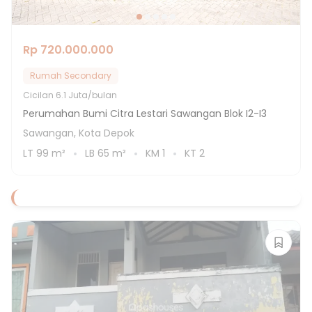
Rp 720.000.000
Rumah Secondary
Cicilan
6.1 Juta/bulan
Perumahan Bumi Citra Lestari Sawangan Blok I2-I3
Sawangan, Kota Depok
LT
99
m²
LB
65
m²
KM
1
KT
2