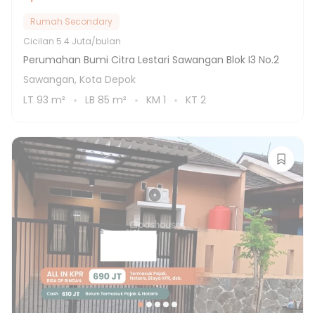
Rumah Secondary
Cicilan
5.4 Juta/bulan
Perumahan Bumi Citra Lestari Sawangan Blok I3 No.2
Sawangan, Kota Depok
LT
93
m²
LB
85
m²
KM
1
KT
2