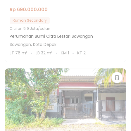
Rp 690.000.000
Rumah Secondary
Cicilan
5.9 Juta/bulan
Perumahan Bumi Citra Lestari Sawangan
Sawangan, Kota Depok
LT
76
m²
LB
32
m²
KM
1
KT
2