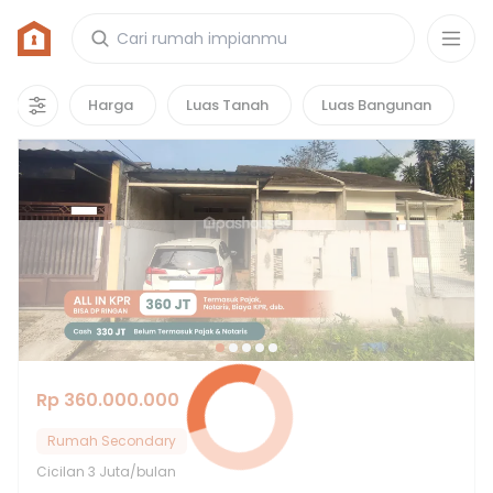
Rumah di Perumahan Bumi Lestari
13
properti
yang cocok untuk kamu!
Harga
Luas Tanah
Luas Bangunan
Rp 360.000.000
Rumah Secondary
Cicilan
3 Juta/bulan