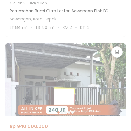
Cicilan
8 Juta/bulan
Perumahan Bumi Citra Lestari Sawangan Blok D2
Sawangan, Kota Depok
LT
84
m²
LB
150
m²
KM
2
KT
4
Rp 940.000.000