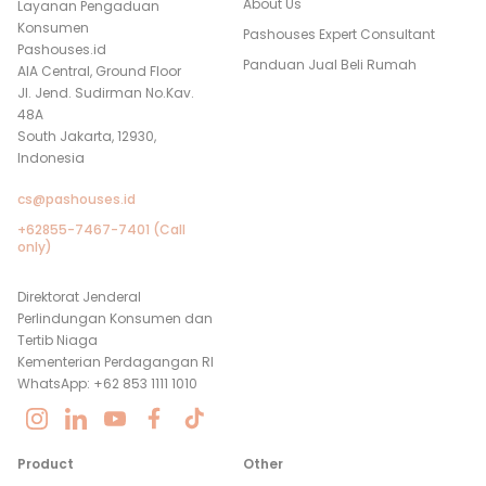
About Us
Layanan Pengaduan
Konsumen
Pashouses Expert Consultant
Pashouses.id
Panduan Jual Beli Rumah
AIA Central, Ground Floor
Jl. Jend. Sudirman No.Kav.
48A
South Jakarta, 12930,
Indonesia
cs@pashouses.id
+62855-7467-7401 (Call
only)
Direktorat Jenderal
Perlindungan Konsumen dan
Tertib Niaga
Kementerian Perdagangan RI
WhatsApp: +62 853 1111 1010
Product
Other