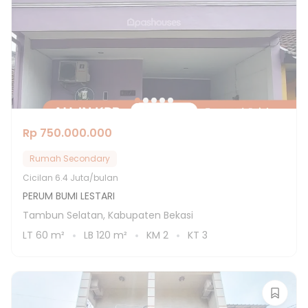
Rp 750.000.000
Rumah Secondary
Cicilan
6.4 Juta/bulan
PERUM BUMI LESTARI
Tambun Selatan, Kabupaten Bekasi
LT
60
m²
LB
120
m²
KM
2
KT
3