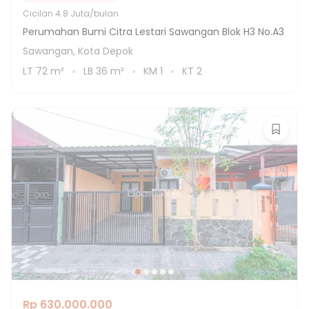
Cicilan
4.8 Juta/bulan
Perumahan Bumi Citra Lestari Sawangan Blok H3 No.A3
Sawangan, Kota Depok
LT
72
m²
LB
36
m²
KM
1
KT
2
Rp 630.000.000