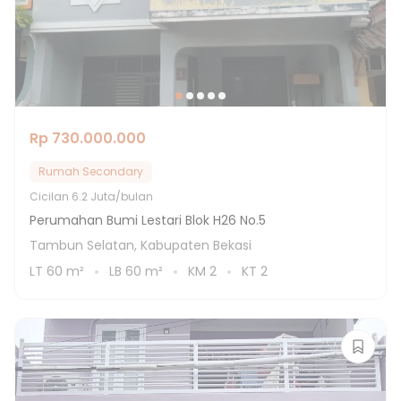
Rp 730.000.000
Rumah Secondary
Cicilan
6.2 Juta/bulan
Perumahan Bumi Lestari Blok H26 No.5
Tambun Selatan, Kabupaten Bekasi
LT
60
m²
LB
60
m²
KM
2
KT
2