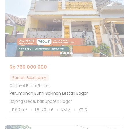
Rp 760.000.000
Rumah Secondary
Cicilan
6.5 Juta/bulan
Perumahan Bumi Sakinah Lestari Bogor
Bojong Gede, Kabupaten Bogor
LT
60
m²
LB
120
m²
KM
3
KT
3