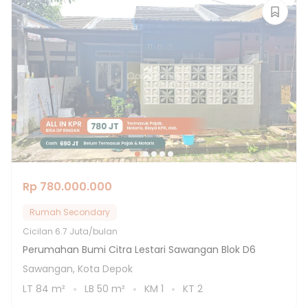
Rp 780.000.000
Rumah Secondary
Cicilan
6.7 Juta/bulan
Perumahan Bumi Citra Lestari Sawangan Blok D6
Sawangan, Kota Depok
LT
84
m²
LB
50
m²
KM
1
KT
2