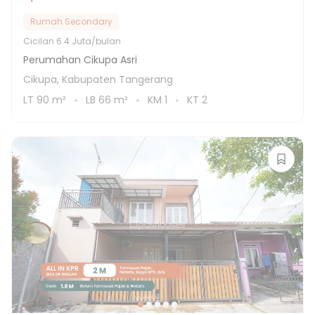
Rumah Secondary
Cicilan
6.4 Juta/bulan
Perumahan Cikupa Asri
Cikupa, Kabupaten Tangerang
LT
90
m²
LB
66
m²
KM
1
KT
2