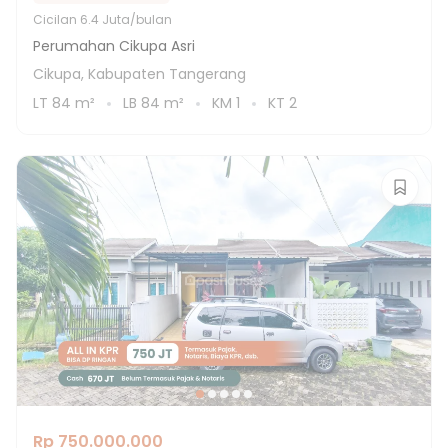
Cicilan
6.4 Juta/bulan
Perumahan Cikupa Asri
Cikupa, Kabupaten Tangerang
LT
84
m²
LB
84
m²
KM
1
KT
2
Rp 750.000.000