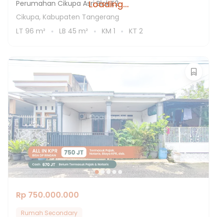
Loading...
Perumahan Cikupa Asri Blok E2
Cikupa, Kabupaten Tangerang
LT
96
m²
LB
45
m²
KM
1
KT
2
Rp 750.000.000
Rumah Secondary