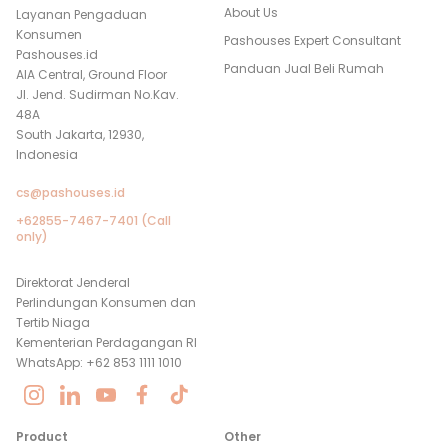
About Us
Layanan Pengaduan
Konsumen
Pashouses Expert Consultant
Pashouses.id
Panduan Jual Beli Rumah
AIA Central, Ground Floor
Jl. Jend. Sudirman No.Kav.
48A
South Jakarta, 12930,
Indonesia
cs@pashouses.id
+62855-7467-7401 (Call
only)
Direktorat Jenderal
Perlindungan Konsumen dan
Tertib Niaga
Kementerian Perdagangan RI
WhatsApp: +62 853 1111 1010
Product
Other