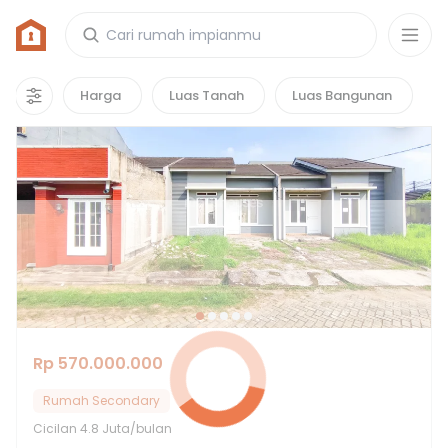
Rumah di Perumahan Cikupa Asri
4
properti
yang cocok untuk kamu!
Harga
Luas Tanah
Luas Bangunan
Rp 570.000.000
Rumah Secondary
Cicilan
4.8 Juta/bulan