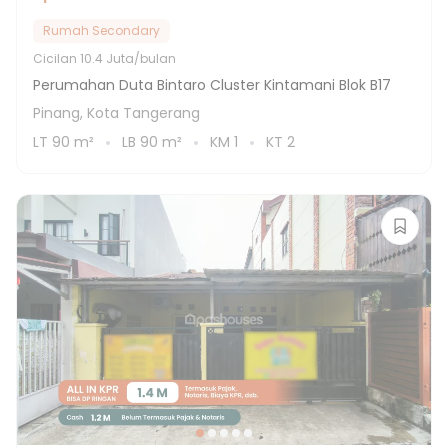
Rumah Secondary
Cicilan
10.4 Juta/bulan
Perumahan Duta Bintaro Cluster Kintamani Blok B17
Pinang, Kota Tangerang
LT
90
m²
LB
90
m²
KM
1
KT
2