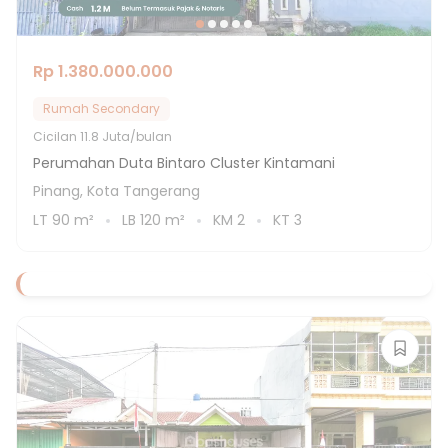
Rp 1.380.000.000
Rumah Secondary
Cicilan
11.8 Juta/bulan
Perumahan Duta Bintaro Cluster Kintamani
Pinang, Kota Tangerang
LT
90
m²
LB
120
m²
KM
2
KT
3