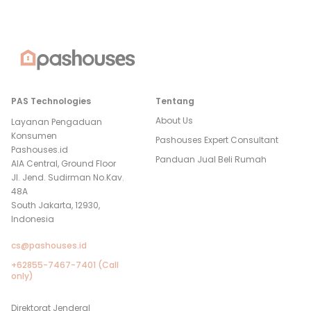
PAS Technologies
Tentang
About Us
Layanan Pengaduan
Konsumen
Pashouses Expert Consultant
Pashouses.id
Panduan Jual Beli Rumah
AIA Central, Ground Floor
Jl. Jend. Sudirman No.Kav.
48A
South Jakarta, 12930,
Indonesia
cs@pashouses.id
+62855-7467-7401 (Call
only)
Direktorat Jenderal