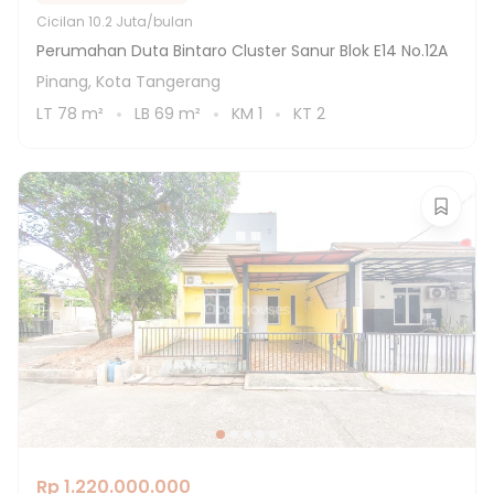
Cicilan
10.2 Juta/bulan
Perumahan Duta Bintaro Cluster Sanur Blok E14 No.12A
Pinang, Kota Tangerang
LT
78
m²
LB
69
m²
KM
1
KT
2
Rp 1.220.000.000