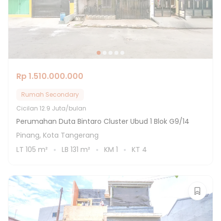
Rp 1.510.000.000
Rumah Secondary
Cicilan
12.9 Juta/bulan
Perumahan Duta Bintaro Cluster Ubud 1 Blok G9/14
Pinang, Kota Tangerang
LT
105
m²
LB
131
m²
KM
1
KT
4