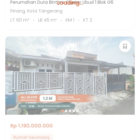
Loading...
Perumahan Duta Bintaro Cluster Ubud 1 Blok G6
Pinang, Kota Tangerang
LT
60
m²
LB
45
m²
KM
1
KT
2
Rp 1.190.000.000
Rumah Secondary