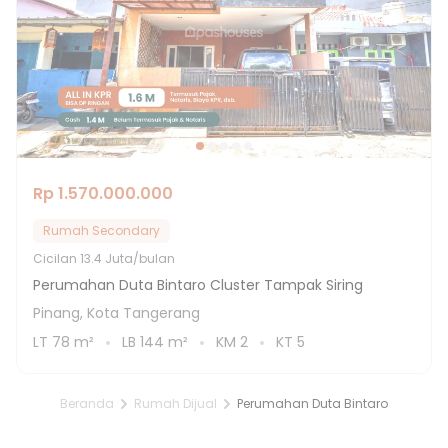
Rp 1.570.000.000
Rumah Secondary
Cicilan
13.4 Juta/bulan
Perumahan Duta Bintaro Cluster Tampak Siring
Pinang, Kota Tangerang
LT
78
m²
LB
144
m²
KM
2
KT
5
Beranda
Rumah Dijual
Perumahan Duta Bintaro