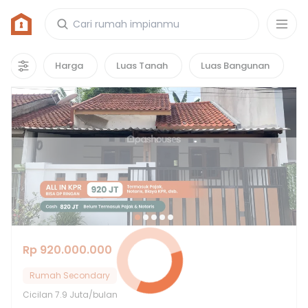
Rumah di Perumahan Duta Bintaro
7
properti
yang cocok untuk kamu!
Harga
Luas Tanah
Luas Bangunan
Rp 920.000.000
Rumah Secondary
Cicilan
7.9 Juta/bulan