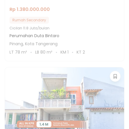
Rp 1.380.000.000
Rumah Secondary
Cicilan
11.8 Juta/bulan
Perumahan Duta Bintaro
Pinang, Kota Tangerang
LT
78
m²
LB
80
m²
KM
1
KT
2