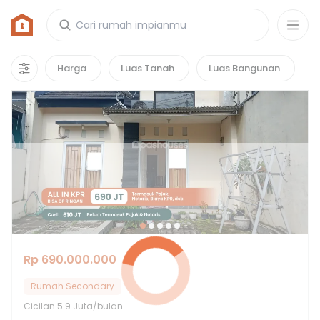
Rumah di Perumahan Graha Grande
4
properti
yang cocok untuk kamu!
Harga
Luas Tanah
Luas Bangunan
Rp 690.000.000
Rumah Secondary
Cicilan
5.9 Juta/bulan