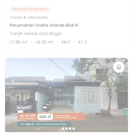
Rumah Secondary
Cicilan
8 Juta/bulan
Perumahan Graha Grande Blok N
Tanah Sareal, Kota Bogor
LT
85
m²
LB
36
m²
KM
1
KT
2