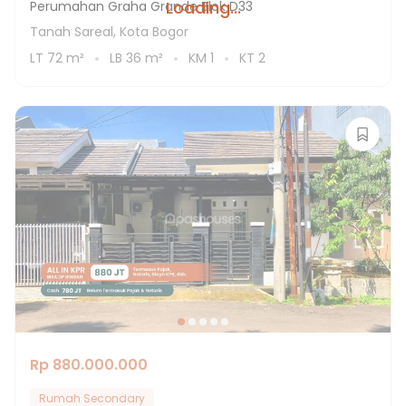
Loading...
Perumahan Graha Grande Blok D33
Tanah Sareal, Kota Bogor
LT
72
m²
LB
36
m²
KM
1
KT
2
Rp 880.000.000
Rumah Secondary