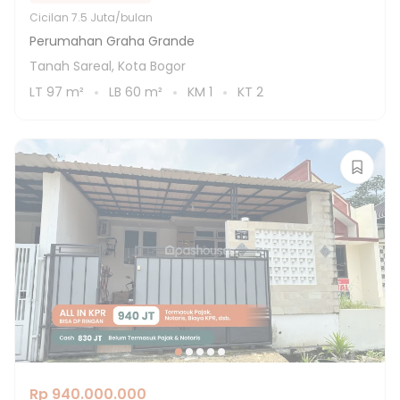
Cicilan
7.5 Juta/bulan
Perumahan Graha Grande
Tanah Sareal, Kota Bogor
LT
97
m²
LB
60
m²
KM
1
KT
2
Rp 940.000.000