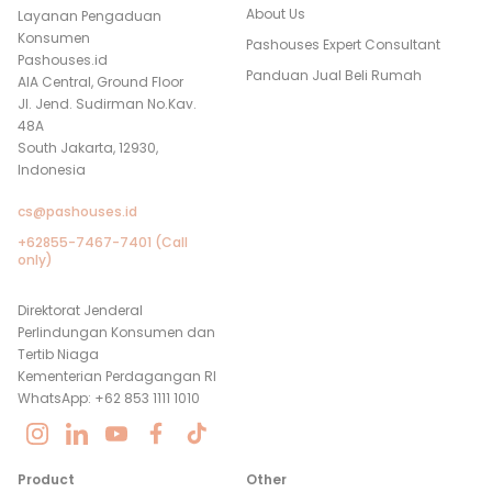
About Us
Layanan Pengaduan
Konsumen
Pashouses Expert Consultant
Pashouses.id
Panduan Jual Beli Rumah
AIA Central, Ground Floor
Jl. Jend. Sudirman No.Kav.
48A
South Jakarta, 12930,
Indonesia
cs@pashouses.id
+62855-7467-7401 (Call
only)
Direktorat Jenderal
Perlindungan Konsumen dan
Tertib Niaga
Kementerian Perdagangan RI
WhatsApp: +62 853 1111 1010
Product
Other