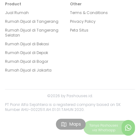
Product
Other
Jual Rumah
Terms & Conditions
Rumah Dijual di
Tangerang
Privacy Policy
Rumah Dijual di
Tangerang
Peta Situs
Selatan
Rumah Dijual di
Bekasi
Rumah Dijual di
Depok
Rumah Dijual di
Bogor
Rumah Dijual di
Jakarta
©
2026
by
Pashouses.id
.
PT Pionir Alfa Sejahtera is a registered company based on SK
Number AHU-0022511.AH.01.01.TAHUN 2020.
Maps
Tanya
Pashouses
via Whatsapp