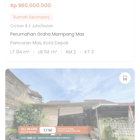
Rp 960.000.000
Rumah Secondary
Cicilan
8.2 Juta/bulan
Perumahan Graha Mampang Mas
Pancoran Mas, Kota Depok
LT
84
m²
LB
114
m²
KM
2
KT
3