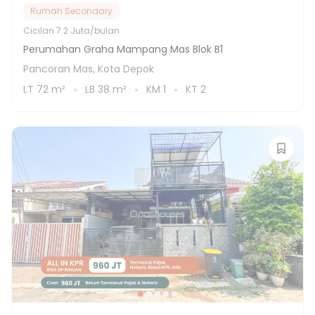
Rumah Secondary
Cicilan
7.2 Juta/bulan
Perumahan Graha Mampang Mas Blok B1
Pancoran Mas, Kota Depok
LT
72
m²
LB
38
m²
KM
1
KT
2