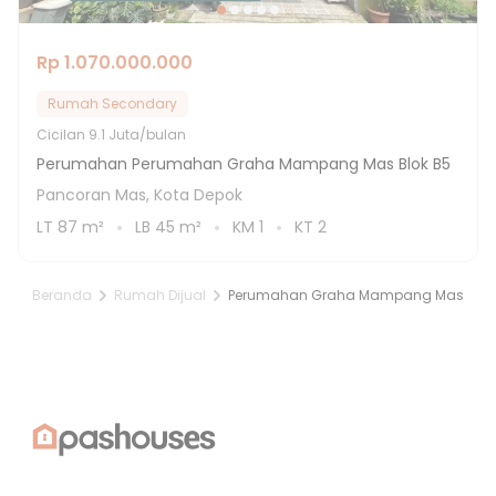
Rp 1.070.000.000
Rumah Secondary
Cicilan
9.1 Juta/bulan
Perumahan Perumahan Graha Mampang Mas Blok B5
Pancoran Mas, Kota Depok
LT
87
m²
LB
45
m²
KM
1
KT
2
Beranda
Rumah Dijual
Perumahan Graha Mampang Mas