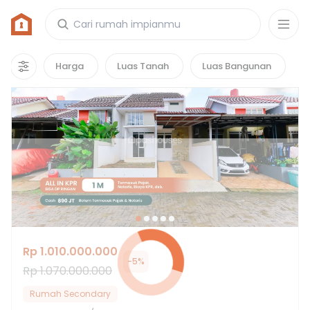
Rumah di Perumahan Graha Mampang Mas
4
properti
yang cocok untuk kamu!
Harga
Luas Tanah
Luas Bangunan
Rp 1.010.000.000
-
5
%
Rp 1.070.000.000
Rumah Secondary