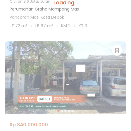
Loading...
Cicilan
8.6 Juta/bulan
Perumahan Graha Mampang Mas
Pancoran Mas, Kota Depok
LT
72
m²
LB
67
m²
KM
2
KT
3
Rp 840.000.000