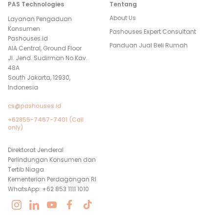
PAS Technologies
Tentang
About Us
Layanan Pengaduan
Konsumen
Pashouses Expert Consultant
Pashouses.id
Panduan Jual Beli Rumah
AIA Central, Ground Floor
Jl. Jend. Sudirman No.Kav.
48A
South Jakarta, 12930,
Indonesia
cs@pashouses.id
+62855-7467-7401 (Call
only)
Direktorat Jenderal
Perlindungan Konsumen dan
Tertib Niaga
Kementerian Perdagangan RI
WhatsApp: +62 853 1111 1010