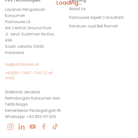
PAS Technologies
Tentang
Loading...
About Us
Layanan Pengaduan
Konsumen
Pashouses Expert Consultant
Pashouses.id
Panduan Jual Beli Rumah
AIA Central, Ground Floor
Jl. Jend. Sudirman No.Kav.
48A
South Jakarta, 12930,
Indonesia
cs@pashouses.id
+62855-7467-7401 (Call
only)
Direktorat Jenderal
Perlindungan Konsumen dan
Tertib Niaga
Kementerian Perdagangan RI
WhatsApp: +62 853 1111 1010