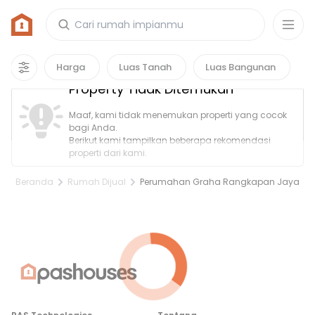
Rumah di Perumahan Graha Rangkapan
Jaya
0
properti
yang cocok untuk kamu!
Harga
Luas Tanah
Luas Bangunan
Property Tidak Ditemukan
Maaf, kami tidak menemukan properti yang cocok
bagi Anda.
Berikut kami tampilkan beberapa rekomendasi
properti dari kami.
Beranda
Rumah Dijual
Perumahan Graha Rangkapan Jaya