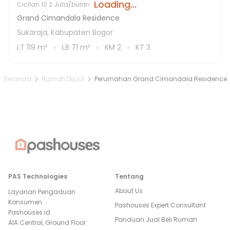
Loading...
Cicilan
10.2 Juta/bulan
Grand Cimandala Residence
Sukaraja, Kabupaten Bogor
LT
119
m²
LB
71
m²
KM
2
KT
3
Beranda
Rumah Dijual
Perumahan Grand Cimandala Residence
PAS Technologies
Tentang
About Us
Layanan Pengaduan
Konsumen
Pashouses Expert Consultant
Pashouses.id
Panduan Jual Beli Rumah
AIA Central, Ground Floor