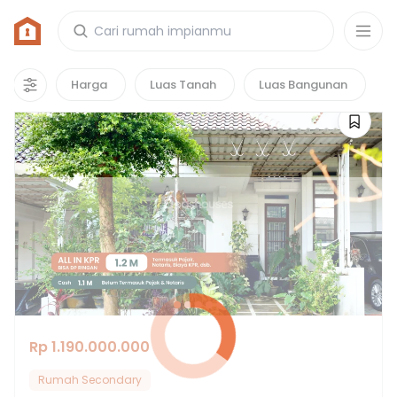
Rumah di Perumahan Grand Cimandala
Residence
1
properti
yang cocok untuk kamu!
Harga
Luas Tanah
Luas Bangunan
Rp 1.190.000.000
Rumah Secondary