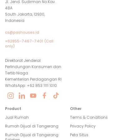
Jl. Jend. Sudirman No.Kav.
48A
South Jakarta, 12930,
Indonesia
cs@pashouses.id
+62855-7467-7401 (Call
only)
Direktorat Jenderal
Perlindungan Konsumen dan
Tertib Niaga
Kementerian Perdagangan RI
WhatsApp: +62 853 1111 1010
Product
Other
Jual Rumah
Terms & Conditions
Rumah Dijual di
Tangerang
Privacy Policy
Rumah Dijual di
Tangerang
Peta Situs
Selatan