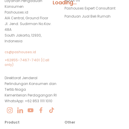
About Us
Layanan Pengaduan
Loading...
Konsumen
Pashouses Expert Consultant
Pashouses.id
Panduan Jual Beli Rumah
AIA Central, Ground Floor
Jl. Jend. Sudirman No.Kav.
48A
South Jakarta, 12930,
Indonesia
cs@pashouses.id
+62855-7467-7401 (Call
only)
Direktorat Jenderal
Perlindungan Konsumen dan
Tertib Niaga
Kementerian Perdagangan RI
WhatsApp: +62 853 1111 1010
Product
Other