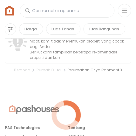
Rumah di Perumahan Griya Rahmani 3
0
properti
yang cocok untuk kamu!
Property Tidak Ditemukan
Harga
Luas Tanah
Luas Bangunan
Maaf, kami tidak menemukan properti yang cocok
bagi Anda.
Berikut kami tampilkan beberapa rekomendasi
properti dari kami.
Beranda
Rumah Dijual
Perumahan Griya Rahmani 3
PAS Technologies
Tentang