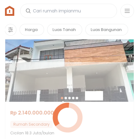
Rumah di Perumahan Griya Utama
1
properti
yang cocok untuk kamu!
Harga
Luas Tanah
Luas Bangunan
Rp 2.140.000.000
Rumah Secondary
Cicilan
18.3 Juta/bulan