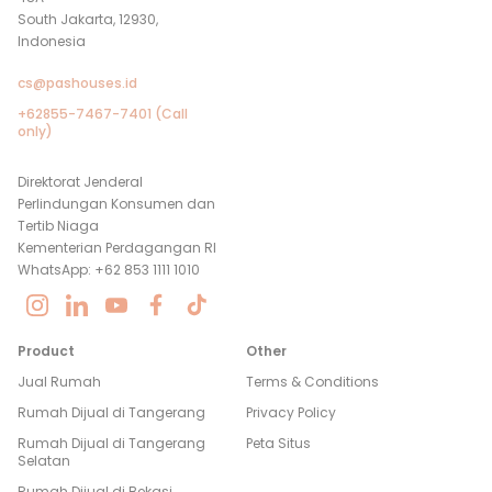
South Jakarta, 12930,
Indonesia
cs@pashouses.id
+62855-7467-7401 (Call
only)
Direktorat Jenderal
Perlindungan Konsumen dan
Tertib Niaga
Kementerian Perdagangan RI
WhatsApp: +62 853 1111 1010
Product
Other
Jual Rumah
Terms & Conditions
Rumah Dijual di
Tangerang
Privacy Policy
Rumah Dijual di
Tangerang
Peta Situs
Selatan
Rumah Dijual di
Bekasi