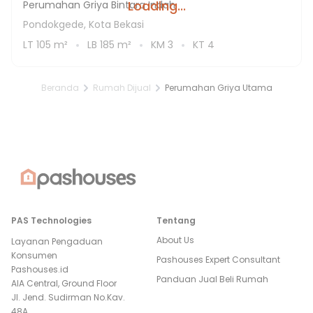
Loading...
Perumahan Griya Bintara Indah
Pondokgede, Kota Bekasi
LT
105
m²
LB
185
m²
KM
3
KT
4
Beranda
Rumah Dijual
Perumahan Griya Utama
PAS Technologies
Tentang
About Us
Layanan Pengaduan
Konsumen
Pashouses Expert Consultant
Pashouses.id
Panduan Jual Beli Rumah
AIA Central, Ground Floor
Jl. Jend. Sudirman No.Kav.
48A