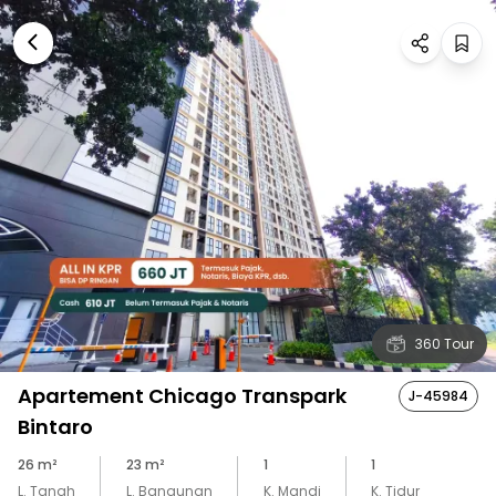
360 Tour
Apartement Chicago Transpark
J-45984
Bintaro
26
m²
23
m²
1
1
L. Tanah
L. Bangunan
K. Mandi
K. Tidur