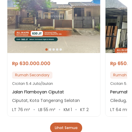
18 Menit ke Terminal Ciledug
Rp 630.000.000
Rp 650.
Rumah Secondary
Rumah Se
Cicilan
5.4 Juta/bulan
Cicilan
5.5 
Jalan Flamboyan Ciputat
Perumahan
Ciputat, Kota Tangerang Selatan
Ciledug, 
LT
76
m²
LB
55
m²
KM
1
KT
2
LT
64
m²
Lihat Semua