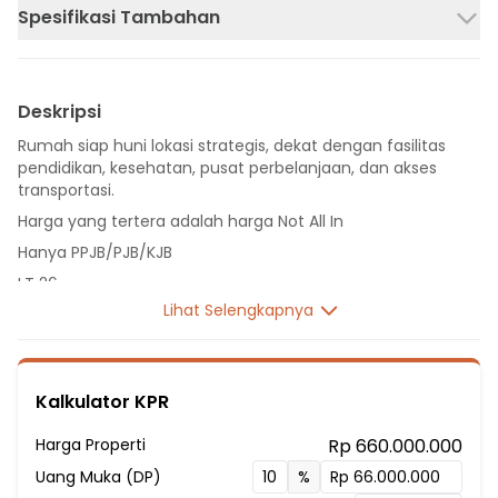
Spesifikasi Tambahan
Deskripsi
Rumah siap huni lokasi strategis, dekat dengan fasilitas
pendidikan, kesehatan, pusat perbelanjaan, dan akses
transportasi.
Harga yang tertera adalah harga Not All In
Hanya PPJB/PJB/KJB
LT 26
Lihat Selengkapnya
LB 23
1 Lantai
1 Kamar Tidur
Kalkulator KPR
1 Kamar Mandi
Sumber Air PDAM
Harga Properti
Rp 660.000.000
Fasilitas Sekitar Hunian:
Uang Muka (DP)
%