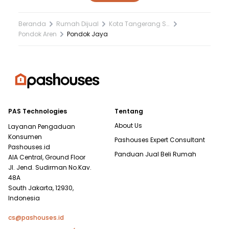
Beranda
Rumah Dijual
Kota Tangerang Selatan
Pondok Aren
Pondok Jaya
PAS Technologies
Tentang
About Us
Layanan Pengaduan
Konsumen
Pashouses Expert Consultant
Pashouses.id
Panduan Jual Beli Rumah
AIA Central, Ground Floor
Jl. Jend. Sudirman No.Kav.
48A
South Jakarta, 12930,
Indonesia
cs@pashouses.id