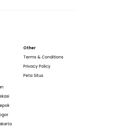
Other
Terms & Conditions
Privacy Policy
Peta Situs
an
ekasi
epok
ogor
akarta