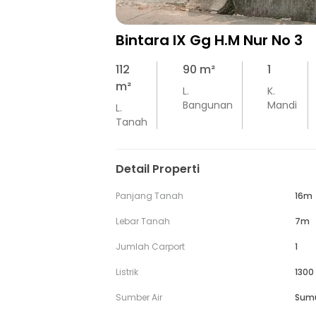
Bintara IX Gg H.M Nur No 3
112
90
m²
1
m²
L.
K.
Bangunan
Mandi
L.
Tanah
Detail Properti
Panjang Tanah
16m
Lebar Tanah
7m
Jumlah Carport
1
Listrik
1300
Sumber Air
Sum