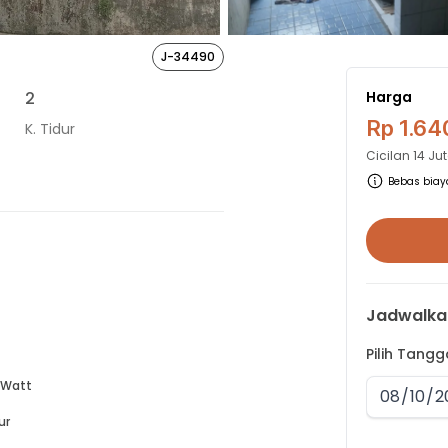
J-34490
2
Harga
Rp 1.64
K. Tidur
Cicilan
14 Ju
Bebas biaya
Jadwalka
Pilih Tang
 Watt
ur