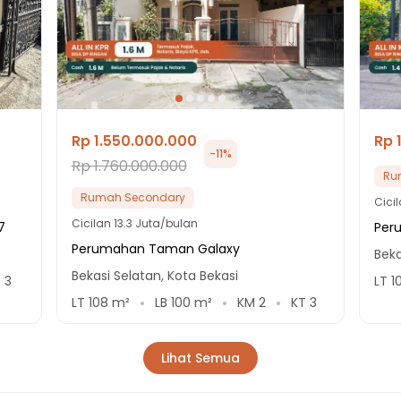
Rp 1.550.000.000
Rp 
-
11
%
Rp 1.760.000.000
Ru
Rumah Secondary
Cici
Cicilan
13.3 Juta/bulan
7
Peru
Perumahan Taman Galaxy
Beka
Bekasi Selatan, Kota Bekasi
T
3
LT
1
LT
108
m²
LB
100
m²
KM
2
KT
3
Lihat Semua