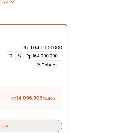
pnya
Rp 1.640.000.000
%
r
15
Tahun
14.096.905
Rp
/bulan
lasi