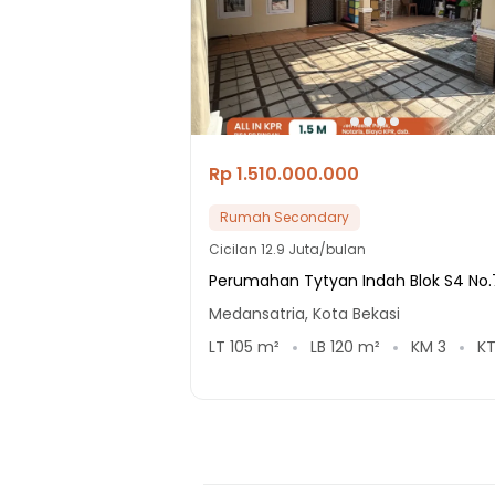
Rp 1.510.000.000
Rumah Secondary
Cicilan
12.9 Juta/bulan
Perumahan Tytyan Indah Blok S4 No.
Medansatria, Kota Bekasi
LT
105
m²
LB
120
m²
KM
3
K