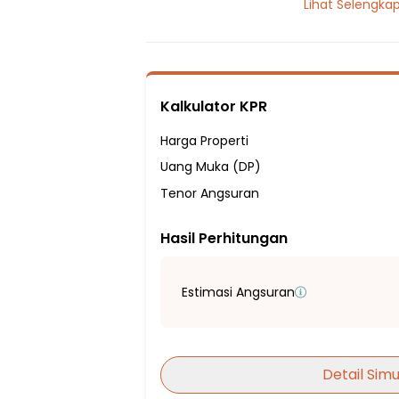
Lihat Selengka
2 Kamar Tidur
1 Kamar Mandi
Listrik 1300 VA
Sumber Air Tanah
Kalkulator KPR
Fasilitas Sekitar Hunian:
5 Menit ke SDN Bintara Jaya II
Harga Properti
25 Menit ke SDN Harapan Jaya IX
Uang Muka (DP)
25 Menit ke SMP Negeri 246 Jakarta Timu
Tenor Angsuran
25 Menit ke SMP Negeri 7 Jakarta
Hasil Perhitungan
30 Menit ke SMP Labschool Pemuda
20 Menit ke SMA Negeri 6 Bekasi
25 Menit ke SMAN 54 Jakarta
Estimasi Angsuran
25 Menit ke SMA Negeri 10 Bekasi
10 Menit ke Pasar Kranji Baru
25 Menit ke Pasar Pondok Gede
Detail Simu
15 Menit ke Pakuwon Mall Bekasi