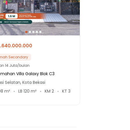
1.640.000.000
mah Secondary
lan
14 Juta/bulan
mahan Villa Galaxy Blok C3
si Selatan, Kota Bekasi
08
m²
LB
120
m²
KM
2
KT
3