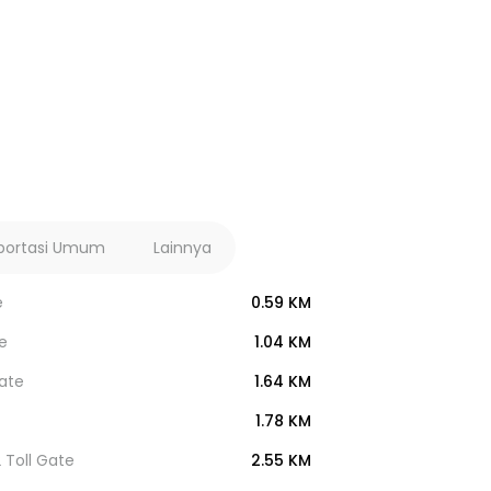
portasi Umum
Lainnya
e
0.59 KM
e
1.04 KM
ate
1.64 KM
1.78 KM
 Toll Gate
2.55 KM