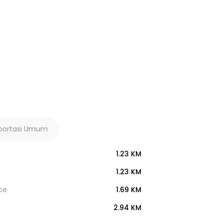
portasi Umum
1.23 KM
1.23 KM
ce
1.69 KM
2.94 KM