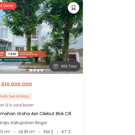
ot Deals
360 Tour
1.510.000.000
mah Secondary
lan
12.9 Juta/bulan
mahan Graha Asri Cilebut Blok C8
araja, Kabupaten Bogor
50
m²
LB
81
m²
KM
2
KT
3