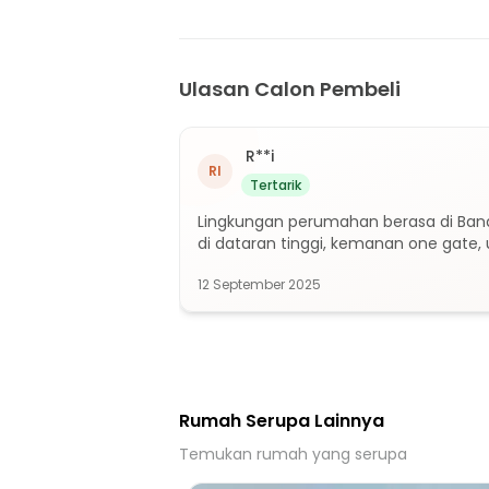
20 menit ke Terminal Bus Ciparigi
20 menit ke Terminal Bubulak
20 menit ke Gerbang Tol Bogor
Ulasan Calon Pembeli
25 menit ke Pintu Tol keluar Tanah Baru
25 menit ke Stasiun Bojong Gede
R**i
RI
25 menit ke Stasiun Bogor
Tertarik
30 menit ke Stasiun Batutulis
Lingkungan perumahan berasa di Band
di dataran tinggi, kemanan one gate, 
12 September 2025
Rumah Serupa Lainnya
Temukan rumah yang serupa