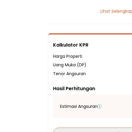
1 Lantai
Lihat Selengka
2 Kamar Tidur
2 Kamar Mandi
Listrik 2200 VA
Sumber Air PDAM
Kalkulator KPR
Hadap Barat Laut
Fasilitas Sekitar Hunian:
Harga Properti
9 menit ke SD Negeri Kencana 1 Bogor
Uang Muka (DP)
10 menit ke SD Negeri Cibadak
Tenor Angsuran
10 menit ke SMP PGRI 9 Kota Bogor
Hasil Perhitungan
10 menit ke SMA PGRI 3 Bogor
15 menit ke Sekolah Dasar Negeri Kedun
15 menit ke Sekolah Dasar Negeri Kebon
Estimasi Angsuran
15 menit ke SMP Angkasa Bogor
15 menit ke SMA Negeri 2 Bogor
15 menit ke SMAN 10 Bogor