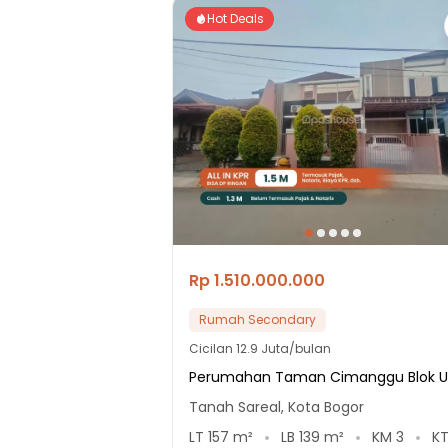
Hot Deals
Rp 1.510.000.000
Rumah Secondary
Cicilan
12.9 Juta/bulan
Perumahan Taman Cimanggu Blok U
Tanah Sareal, Kota Bogor
LT
157
m²
LB
139
m²
KM
3
K