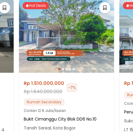
Hot Deals
H
Rp 1.510.000.000
Rp 
-
7
%
Rp 1.640.000.000
Ru
Rumah Secondary
Cici
Cicilan
12.9 Juta/bulan
Peru
Bukit Cimanggu City Blok DD6 No.10
Suk
Tanah Sareal, Kota Bogor
T
4
LT
1