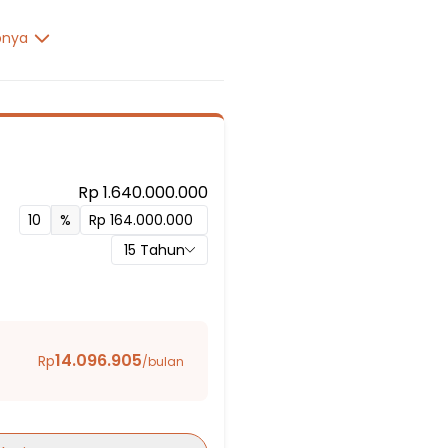
pnya
Rp 1.640.000.000
%
15
Tahun
g Badak 4
 Pedes 7
14.096.905
Rp
/bulan