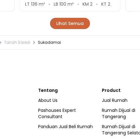
LT
136
m²
LB
100
m²
KM
2
KT
2
Lihat Semua
Tanah Sareal
Sukadamai
Tentang
Product
About Us
Jual Rumah
Pashouses Expert
Rumah Dijual di
Consultant
Tangerang
Panduan Jual Beli Rumah
Rumah Dijual di
Tangerang Selat