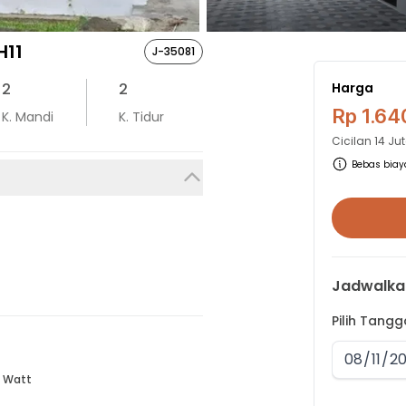
H11
J-35081
2
2
Harga
Rp 1.64
K. Mandi
K. Tidur
Cicilan
14 Ju
Bebas biaya
Jadwalka
Pilih Tang
 Watt