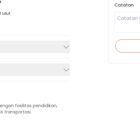
M
Catatan
t Laut
engan fasilitas pendidikan,
s transportasi.