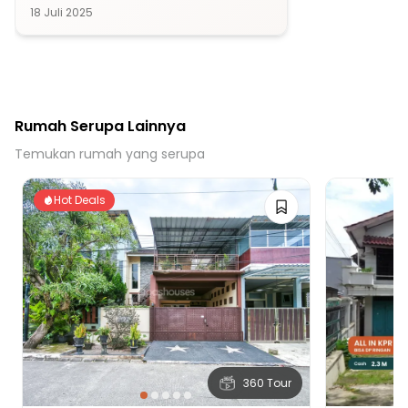
18 Juli 2025
25 menit ke Stasiun Bogor
30 menit ke Stasiun Batutulis
Rumah Serupa Lainnya
Temukan rumah yang serupa
Hot Deals
360 Tour