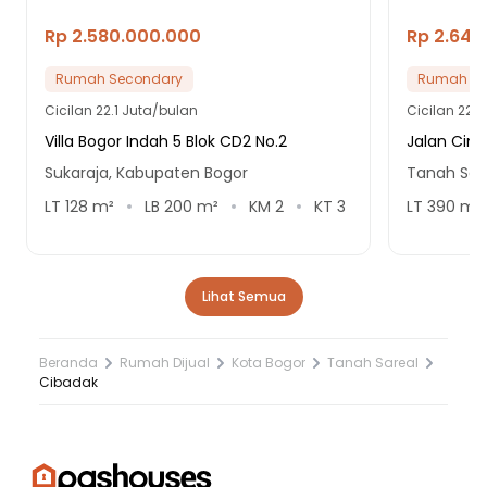
Rp 2.580.000.000
Rp 2.640
Rumah Secondary
Rumah Se
Cicilan
22.1 Juta/bulan
Cicilan
22.6
Villa Bogor Indah 5 Blok CD2 No.2
Jalan Cim
Sukaraja, Kabupaten Bogor
Tanah Sare
LT
128
m²
LB
200
m²
KM
2
KT
3
LT
390
m²
Lihat Semua
Beranda
Rumah Dijual
Kota Bogor
Tanah Sareal
Cibadak