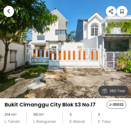
360 Tour
Bukit Cimanggu City Blok S3 No.17
J-35532
214
m²
110
m²
3
3
L. Tanah
L. Bangunan
K. Mandi
K. Tidur