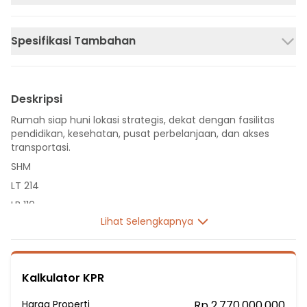
Spesifikasi Tambahan
Deskripsi
Rumah siap huni lokasi strategis, dekat dengan fasilitas
pendidikan, kesehatan, pusat perbelanjaan, dan akses
transportasi.
SHM
LT 214
LB 110
Lihat Selengkapnya
2 Lantai
3 Kamar Tidur
3 Kamar Mandi
Kalkulator KPR
Listrik 2200 VA
Sumber Air PDAM
Harga Properti
Rp 2.770.000.000