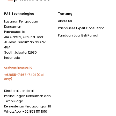
PAS Technologies
Tentang
About Us
Layanan Pengaduan
Konsumen
Pashouses Expert Consultant
Pashouses.id
Panduan Jual Beli Rumah
AIA Central, Ground Floor
Jl. Jend. Sudirman No.Kav.
48A
South Jakarta, 12930,
Indonesia
cs@pashouses.id
+62855-7467-7401 (Call
only)
Direktorat Jenderal
Perlindungan Konsumen dan
Tertib Niaga
Kementerian Perdagangan RI
WhatsApp: +62 853 1111 1010