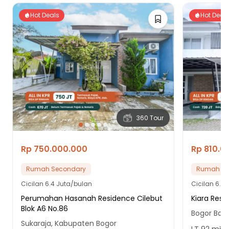
23 Menit ke STASIUN BOGOR
Hot Deals
Hot Deal
25 Menit ke Terminal Bus Ciparigi
18 Menit ke Terminal Bubulak
360 Tour
Rp 750.000.000
Rp 810.0
Rumah Secondary
Rumah Se
Cicilan
6.4 Juta/bulan
Cicilan
6.9 
Perumahan Hasanah Residence Cilebut
Kiara Resi
Blok A6 No.86
Bogor Bara
Sukaraja, Kabupaten Bogor
LT
92
m²