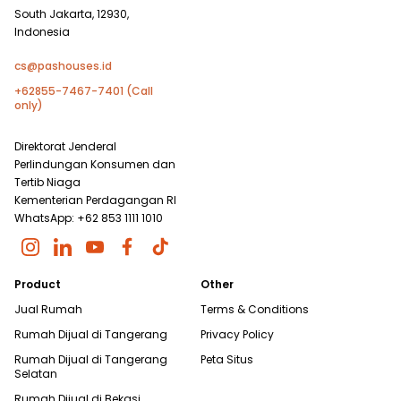
South Jakarta, 12930,
Indonesia
cs@pashouses.id
+62855-7467-7401 (Call
only)
Direktorat Jenderal
Perlindungan Konsumen dan
Tertib Niaga
Kementerian Perdagangan RI
WhatsApp: +62 853 1111 1010
Product
Other
Jual Rumah
Terms & Conditions
Rumah Dijual di
Tangerang
Privacy Policy
Rumah Dijual di
Tangerang
Peta Situs
Selatan
Rumah Dijual di
Bekasi