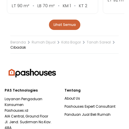
LT
90
m²
LB
70
m²
KM
1
KT
2
Lihat Semua
Beranda
Rumah Dijual
Kota Bogor
Tanah Sareal
Cibadak
PAS Technologies
Tentang
About Us
Layanan Pengaduan
Konsumen
Pashouses Expert Consultant
Pashouses.id
Panduan Jual Beli Rumah
AIA Central, Ground Floor
Jl. Jend. Sudirman No.Kav.
48A