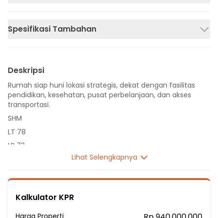
Spesifikasi Tambahan
Deskripsi
Rumah siap huni lokasi strategis, dekat dengan fasilitas
pendidikan, kesehatan, pusat perbelanjaan, dan akses
transportasi.
SHM
LT 78
LB 73
Lihat Selengkapnya
1 Lantai
2 Kamar Tidur
1 Kamar Mandi
Kalkulator KPR
Listrik 1300 VA
Sumber Air PDAM
Harga Properti
Rp 940.000.000