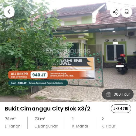
360 Tour
Bukit Cimanggu City Blok X3/2
J-34715
78
m²
73
m²
1
2
L. Tanah
L. Bangunan
K. Mandi
K. Tidur