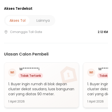
10 menit ke UPT. Puskesmas Mampuak
Akses Terdekat
10 menit ke Puskesmas Bojong Nangka
15 menit ke Puskesmas Tapos
Akses Tol
Lainnya
25 menit ke RS Sentra Medika Cisalak - Depok
Cimanggis Toll Gate
2.12 KM
10 menit ke Terminal Leuwinanggung
10 menit ke Gerbang Tol Cimanggis
20 menit ke Stasiun Harjamukti
20 menit ke Gerbang Tol Karanggan
Ulasan Calon Pembeli
20 menit ke Gerbang Tol Gunung Putri
25 menit ke Gerbang Tol Cimanggis 3
W*********i
W******
WI
WI
25 menit ke Stasiun Nambo
Tidak Tertarik
Tidak Te
30 menit ke Terminal Pusat Jatijajar Depok
1. Buyer ingin rumah di blok depan 
1. Buyer ingin
cluster dekat saudara, luas bangunan 
cluster dekat
cari yang diatas 90 meter.
cari yang dia
1 April 2026
1 April 2026