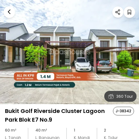
360 Tour
Bukit Golf Riverside Cluster Lagoon
J-38342
Park Blok E7 No.9
60
m²
40
m²
1
2
L. Tanah
L. Bangunan
K. Mandi
K. Tidur