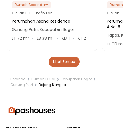
Rumah Secondary
Rumah Se
Cicilan
10.8 Juta/bulan
Cicilan
11.8
Perumahan Asana Residence
Perumahan
A No. 8
Gunung Putri, Kabupaten Bogor
Tapos, Ko
LT
72
m²
LB
38
m²
KM
1
KT
2
LT
110
m²
Lihat Semua
Beranda
Rumah Dijual
Kabupaten Bogor
Gunung Putri
Bojong Nangka
PAS Technologies
Tentang