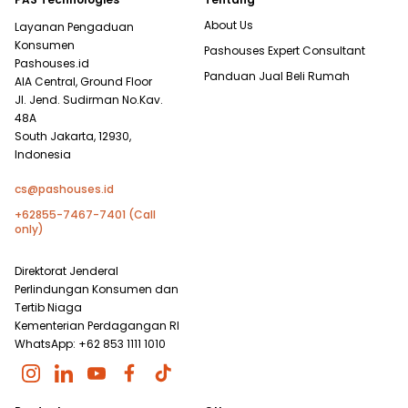
About Us
Layanan Pengaduan
Konsumen
Pashouses Expert Consultant
Pashouses.id
Panduan Jual Beli Rumah
AIA Central, Ground Floor
Jl. Jend. Sudirman No.Kav.
48A
South Jakarta, 12930,
Indonesia
cs@pashouses.id
+62855-7467-7401 (Call
only)
Direktorat Jenderal
Perlindungan Konsumen dan
Tertib Niaga
Kementerian Perdagangan RI
WhatsApp: +62 853 1111 1010