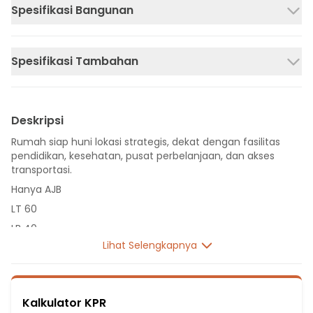
Spesifikasi Bangunan
Spesifikasi Tambahan
Deskripsi
Rumah siap huni lokasi strategis, dekat dengan fasilitas
pendidikan, kesehatan, pusat perbelanjaan, dan akses
transportasi.
Hanya AJB
LT 60
LB 40
Lihat Selengkapnya
1 Lantai
2 Kamar Tidur
1 Kamar Mandi
Kalkulator KPR
Listrik 2200 VA