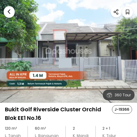
360 Tour
Bukit Golf Riverside Cluster Orchid
J-19366
Blok EE1 No.16
120
m²
60
m²
2
2
+ 1
L. Tanah
L. Bangunan
K. Mandi
K. Tidur