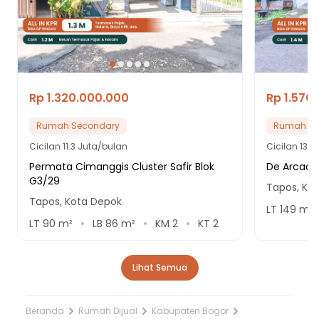
Rp 1.320.000.000
Rp 1.570
Rumah Secondary
Rumah Se
Cicilan
11.3 Juta/bulan
Cicilan
13.4
Permata Cimanggis Cluster Safir Blok
De Arcadi
G3/29
Tapos, Ko
Tapos, Kota Depok
LT
149
m²
LT
90
m²
LB
86
m²
KM
2
KT
2
Lihat Semua
Beranda
Rumah Dijual
Kabupaten Bogor