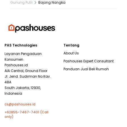
Gunung Putri
Bojong Nangka
PAS Technologies
Tentang
About Us
Layanan Pengaduan
Konsumen
Pashouses Expert Consultant
Pashouses.id
Panduan Jual Beli Rumah
AIA Central, Ground Floor
Jl. Jend. Sudirman No.Kav.
48A
South Jakarta, 12930,
Indonesia
cs@pashouses.id
+62855-7467-7401 (Call
only)