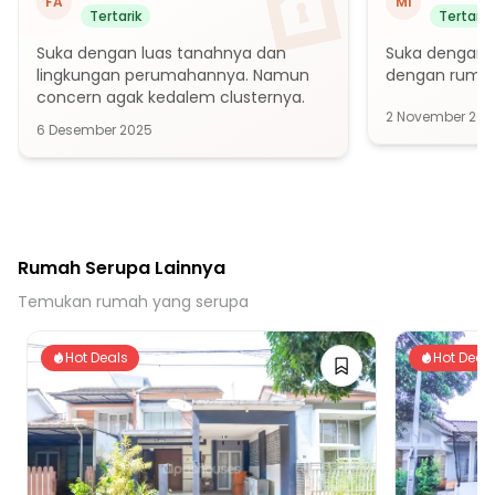
FA
MI
Tertarik
Tertarik
20 menit ke Stasiun Harjamukti
Suka dengan luas tanahnya dan 
Suka dengan l
20 menit ke Gerbang Tol Cimanggis 3
lingkungan perumahannya. Namun 
dengan rumah
25 menit ke Stasiun Nambo
concern agak kedalem clusternya.
2 November 202
30 menit ke Stasiun Pondok Cina
6 Desember 2025
Rumah Serupa Lainnya
Temukan rumah yang serupa
Hot Deals
Hot Deal