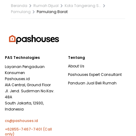
Beranda
Rumah Dijual
Kota Tangerang Selatan
Pamulang
Pamulang Barat
PAS Technologies
Tentang
About Us
Layanan Pengaduan
Konsumen
Pashouses Expert Consultant
Pashouses.id
Panduan Jual Beli Rumah
AIA Central, Ground Floor
Jl. Jend. Sudirman No.Kav.
48A
South Jakarta, 12930,
Indonesia
cs@pashouses.id
+62855-7467-7401 (Call
only)