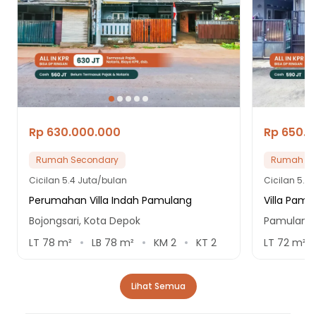
Rp 630.000.000
Rp 650.
Rumah Secondary
Rumah Se
Cicilan
5.4 Juta/bulan
Cicilan
5.5 
Perumahan Villa Indah Pamulang
Villa Pamu
Bojongsari, Kota Depok
Pamulang,
LT
78
m²
LB
78
m²
KM
2
KT
2
LT
72
m²
Lihat Semua