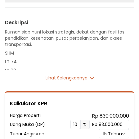
Deskripsi
Rumah siap huni lokasi strategis, dekat dengan fasilitas
pendidikan, kesehatan, pusat perbelanjaan, dan akses
transportasi.
SHM
LT 74
LB 90
Lihat Selengkapnya
2 Lantai
3 Kamar Tidur
2 Kamar Mandi
Kalkulator KPR
Listrik 1300 VA
Fasilitas Sekitar Hunian:
Harga Properti
Rp 830.000.000
10 menit ke SMAN 6 TANGERANG SELATAN
Uang Muka (DP)
%
10 menit ke SMA Muhammadiyah 25 Pamulang
Tenor Angsuran
15
Tahun