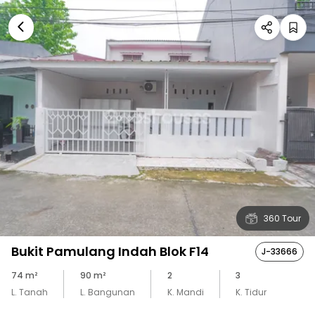
360 Tour
Bukit Pamulang Indah Blok F14
J-33666
74
m²
90
m²
2
3
L. Tanah
L. Bangunan
K. Mandi
K. Tidur