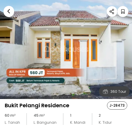
360 Tour
Bukit Pelangi Residence
J-28473
60
m²
45
m²
1
2
L. Tanah
L. Bangunan
K. Mandi
K. Tidur