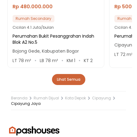
Rp 480.000.000
Rp 500.
Rumah Secondary
Rumah Se
Cicilan
4.1 Juta/bulan
Cicilan
4.2 
Perumahan Bukit Pesanggrahan Indah
Perumaha
Blok A2 No.5
Cipayung,
Bojong Gede, Kabupaten Bogor
LT
72
m²
LT
78
m²
LB
78
m²
KM
1
KT
2
Lihat Semua
Beranda
Rumah Dijual
Kota Depok
Cipayung
Cipayung Jaya