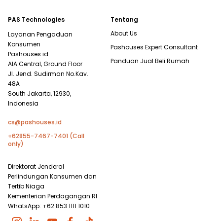
PAS Technologies
Tentang
About Us
Layanan Pengaduan
Konsumen
Pashouses Expert Consultant
Pashouses.id
Panduan Jual Beli Rumah
AIA Central, Ground Floor
Jl. Jend. Sudirman No.Kav.
48A
South Jakarta, 12930,
Indonesia
cs@pashouses.id
+62855-7467-7401 (Call
only)
Direktorat Jenderal
Perlindungan Konsumen dan
Tertib Niaga
Kementerian Perdagangan RI
WhatsApp: +62 853 1111 1010