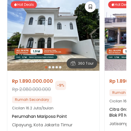
Hot Deals
Hot Deal
360 Tour
Rp 1.890.000.000
Rp 1.890
-
9
%
Rp 2.080.000.000
Rumah Se
Rumah Secondary
Cicilan
16.2
Cicilan
16.2 Juta/bulan
Citra Gran
Blok P11 No
Perumahan Mariposa Point
Jatisampur
Cipayung, Kota Jakarta Timur