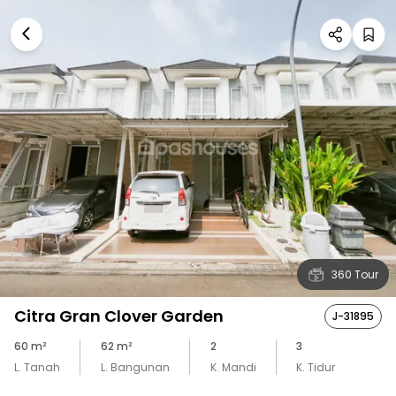
360 Tour
Citra Gran Clover Garden
J-31895
60
m²
62
m²
2
3
L. Tanah
L. Bangunan
K. Mandi
K. Tidur