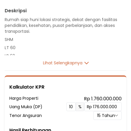
Deskripsi
Rumah siap huni lokasi strategis, dekat dengan fasilitas
pendidikan, kesehatan, pusat perbelanjaan, dan akses
transportasi.
SHM
LT 60
LB 62
Lihat Selengkapnya
2 Lantai
3 Kamar Tidur
2 Kamar Mandi
Kalkulator KPR
Fasilitas Sekitar Hunian:
6 Menit ke SDN Jatikarya I
Harga Properti
Rp 1.760.000.000
10 Menit ke SD Silaturahim Islamic School
Uang Muka (DP)
%
12 Menit ke SDN Jatikarya III
Tenor Angsuran
15
Tahun
13 Menit ke SDN Jatikarya IV
10 Menit ke SD, SMP PENUAI
Hasil Perhitungan