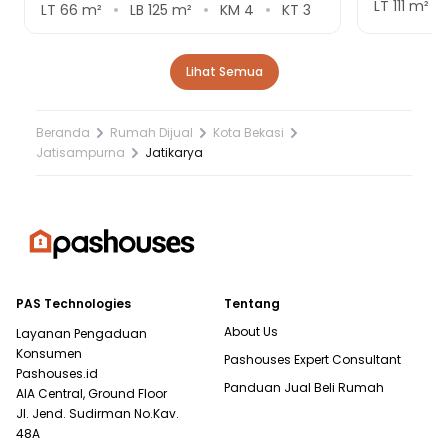
LT
111
m²
LT
66
m²
LB
125
m²
KM
4
KT
3
Lihat Semua
Beranda
Rumah Dijual
Kota Bekasi
Jatisampurna
Jatikarya
PAS Technologies
Tentang
About Us
Layanan Pengaduan
Konsumen
Pashouses Expert Consultant
Pashouses.id
Panduan Jual Beli Rumah
AIA Central, Ground Floor
Jl. Jend. Sudirman No.Kav.
48A