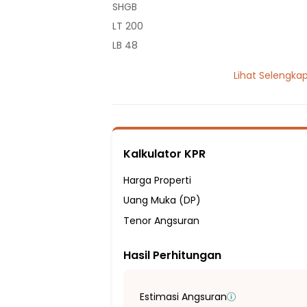
SHGB
LT 200
LB 48
1 Lantai
Lihat Selengka
2 Kamar Tidur
1 Kamar Mandi
Listrik 1300 VA
Sumber Air PDAM
Kalkulator KPR
Hadap Selatan
Fasilitas Sekitar Hunian:
Harga Properti
9 menit ke Sekolah Dasar Negeri Cikupa 
Uang Muka (DP)
10 menit ke SD Negeri Mekar Bakti
Tenor Angsuran
10 menit ke SD NEGERI PEUSAR 2
Hasil Perhitungan
15 menit ke SDN Panongan II
15 menit ke SDN Panongan III
15 menit ke SMPN 1 PANONGAN
Estimasi Angsuran