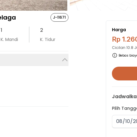
elaga
J-11671
1
2
Harga
Rp 1.26
K. Mandi
K. Tidur
Cicilan
10.8 
Bebas biaya
Jadwalka
Pilih Tang