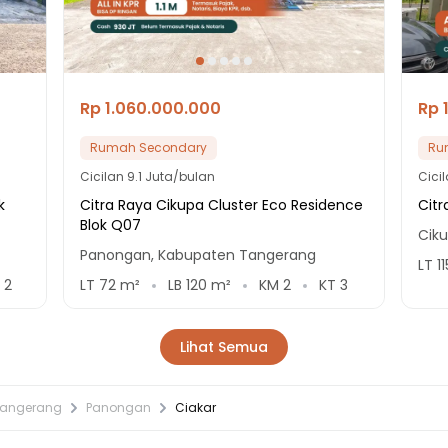
Rp 1.060.000.000
Rp 
Rumah Secondary
Ru
Cicilan
9.1 Juta/bulan
Cici
k
Citra Raya Cikupa Cluster Eco Residence
Citr
Blok Q07
Cik
Panongan, Kabupaten Tangerang
LT
11
T
2
LT
72
m²
LB
120
m²
KM
2
KT
3
Lihat Semua
Tangerang
Panongan
Ciakar