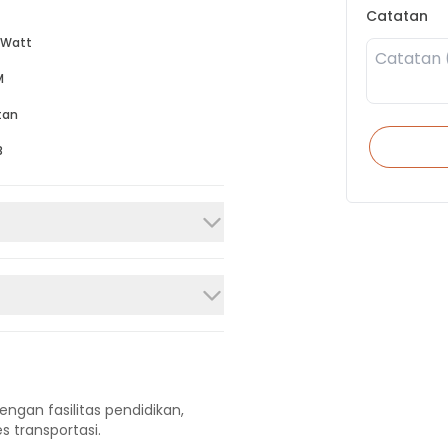
Catatan
 Watt
M
tan
B
engan fasilitas pendidikan,
s transportasi.