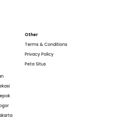
Other
Terms & Conditions
Privacy Policy
Peta Situs
an
ekasi
epok
ogor
akarta