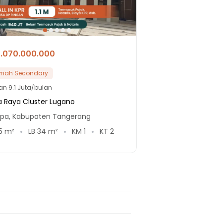
1.070.000.000
mah Secondary
lan
9.1 Juta/bulan
a Raya Cluster Lugano
upa, Kabupaten Tangerang
5
m²
LB
34
m²
KM
1
KT
2