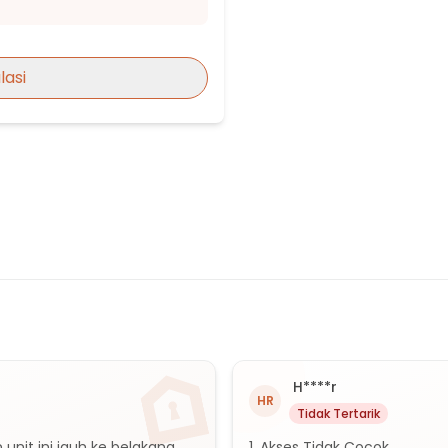
ng
lasi
ngerang
ara
H****r
HR
Tidak Tertarik
nit ini jauh ke belakang 
1. Akses Tidak Cocok
