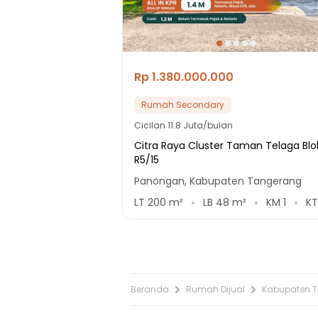
Rp 1.380.000.000
Rumah Secondary
Cicilan
11.8 Juta/bulan
Citra Raya Cluster Taman Telaga Blo
R5/15
Panongan, Kabupaten Tangerang
LT
200
m²
LB
48
m²
KM
1
K
Beranda
Rumah Dijual
Kabupaten 