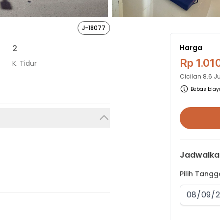
J-18077
2
Harga
Rp 1.01
K. Tidur
Cicilan
8.6 J
Bebas biaya
Jadwalka
Pilih Tang