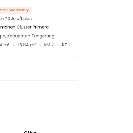
mah Secondary
lan
7.3 Juta/bulan
umahan Cluster Primera
upa, Kabupaten Tangerang
4
m²
LB
84
m²
KM
2
KT
2
Other