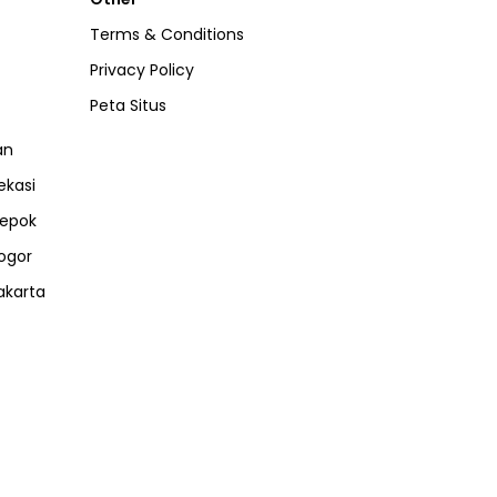
Terms & Conditions
Privacy Policy
Peta Situs
an
ekasi
epok
ogor
akarta