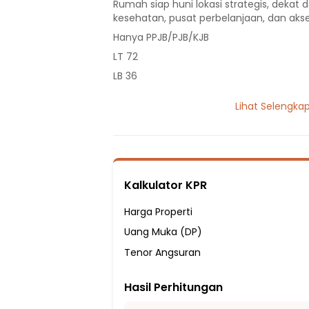
Rumah siap huni lokasi strategis, dekat d
kesehatan, pusat perbelanjaan, dan akse
Hanya PPJB/PJB/KJB
LT 72
LB 36
1 Lantai
Lihat Selengka
2 Kamar Tidur
1 Kamar Mandi
Listrik 2200 VA
Sumber Air PDAM
Kalkulator KPR
Hadap Utara
Fasilitas Sekitar Hunian:
Harga Properti
5 menit ke SD Negeri Cikupa 6
Uang Muka (DP)
5 menit ke Smp Pelita Nusa
Tenor Angsuran
7 menit ke SMPN 2 Cikupa
Hasil Perhitungan
7 menit ke SMP Muhajirin Cikupa
8 menit ke SMAN 4 Kabupaten Tangera