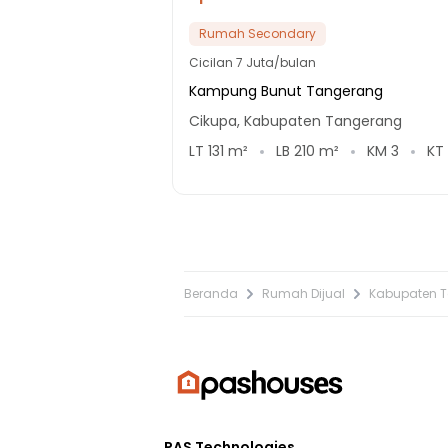
Rumah Secondary
Cicilan
7 Juta/bulan
Kampung Bunut Tangerang
Cikupa, Kabupaten Tangerang
LT
131
m²
LB
210
m²
KM
3
KT
Beranda
Rumah Dijual
Kabupaten 
PAS Technologies