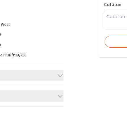
Catatan
 Watt
M
a
a PPJB/PJB/KJB