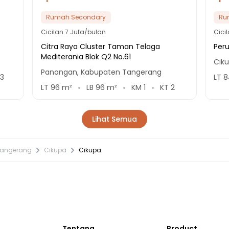
Rumah Secondary
Ru
Cicilan
7 Juta/bulan
Cici
Citra Raya Cluster Taman Telaga
Per
Mediterania Blok Q2 No.61
Cik
Panongan, Kabupaten Tangerang
3
LT
8
LT
96
m²
LB
96
m²
KM
1
KT
2
Lihat Semua
Tangerang
Cikupa
Cikupa
Tentang
Product