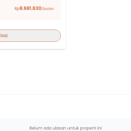
8.681.630
Rp
/bulan
A
lasi
ara
 BAKTI
Belum ada ulasan untuk properti ini