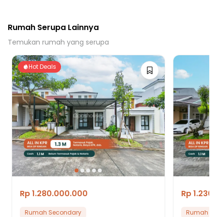
Rumah Serupa Lainnya
Temukan rumah yang serupa
Hot Deals
Rp 1.280.000.000
Rp 1.230
Rumah Secondary
Rumah Se