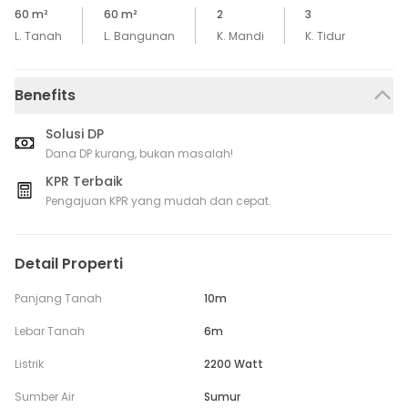
60
m²
60
m²
2
3
L. Tanah
L. Bangunan
K. Mandi
K. Tidur
Benefits
Solusi DP
Dana DP kurang, bukan masalah!
KPR Terbaik
Pengajuan KPR yang mudah dan cepat.
Detail Properti
Panjang Tanah
10m
Lebar Tanah
6m
Listrik
2200 Watt
Sumber Air
Sumur