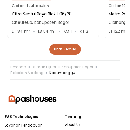
Cicilan
11 Juta/bulan
Cicilan
10.5
Citra Sentul Raya Blok H06/28
Metro Res
Citeureup, Kabupaten Bogor
Cibinong,
LT
84
m²
LB
54
m²
KM
1
KT
2
LT
122
m²
Lihat Semua
Beranda
Rumah Dijual
Kabupaten Bogor
Babakan Madang
Kadumanggu
PAS Technologies
Tentang
About Us
Layanan Pengaduan