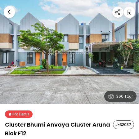
360 Tour
Hot Deals
Cluster Bhumi Anvaya Cluster Aruna
J-32037
Blok F12