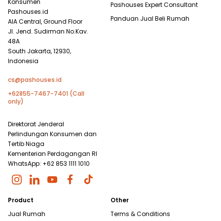
Konsumen
Pashouses Expert Consultant
Pashouses.id
Panduan Jual Beli Rumah
AIA Central, Ground Floor
Jl. Jend. Sudirman No.Kav.
48A
South Jakarta, 12930,
Indonesia
cs@pashouses.id
+62855-7467-7401 (Call
only)
Direktorat Jenderal
Perlindungan Konsumen dan
Tertib Niaga
Kementerian Perdagangan RI
WhatsApp: +62 853 1111 1010
Product
Other
Jual Rumah
Terms & Conditions