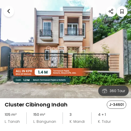
360 Tour
Cluster Cibinong Indah
J-34601
105
m²
150
m²
3
4
+ 1
L. Tanah
L. Bangunan
K. Mandi
K. Tidur