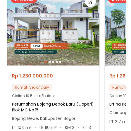
Rp 1.230.000.000
Rp 1.260
Rumah Secondary
Rumah Se
Cicilan
10.5 Juta/bulan
Cicilan
10.8
Perumahan Bojong Depok Baru (Gaperi)
Erfina Ke
Blok MC No.15
Cibinong,
Bojong Gede, Kabupaten Bogor
LT
217
m²
LT
104
m²
LB
110
m²
KM
2
KT
3