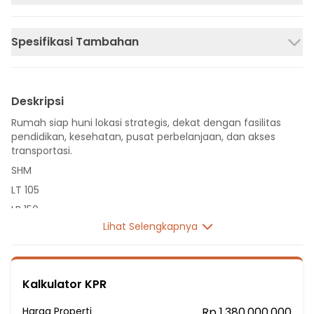
Spesifikasi Tambahan
Deskripsi
Rumah siap huni lokasi strategis, dekat dengan fasilitas
pendidikan, kesehatan, pusat perbelanjaan, dan akses
transportasi.
SHM
LT 105
LB 150
Lihat Selengkapnya
2 Lantai
4 Kamar Tidur
1 Kamar Pembantu
Kalkulator KPR
3 Kamar Mandi
Listrik 2200 VA
Harga Properti
Rp 1.380.000.000