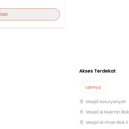
l
lasi
asi
Akses Terdekat
a
Lainnya
Masjid Assuryaniyah
Masjid Al Mukmin Blok
Masjid Al-Iman Blok 