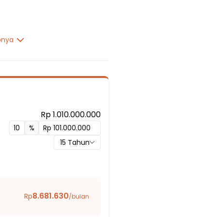
pnya
Rp 1.010.000.000
L
%
15
Tahun
iyah
8.681.630
Rp
/bulan
P SMA)