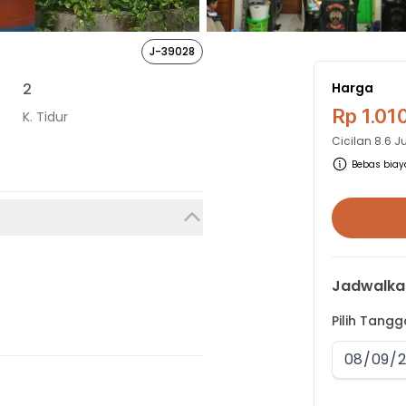
J-39028
2
Harga
Rp 1.01
K. Tidur
Cicilan
8.6 J
Bebas biaya
Jadwalka
Pilih Tang