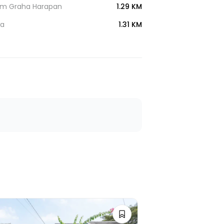
um Graha Harapan
1.29 KM
wa
1.31 KM