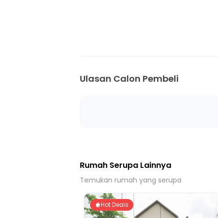
7 Menit ke Puskesmas Cimuning
14 Menit ke Puskesmas Mustika Jaya
18 Menit ke Gerbang Tol Setu Utara 1
12 Menit ke GT Tol Tambun
15 Menit ke Gerbang Tol Setu Utara 2
15 Menit ke Gerbang Tol Burangkeng
Ulasan Calon Pembeli
24 Menit ke Terminal Bekasi
Rumah Serupa Lainnya
Temukan rumah yang serupa
Hot Deals