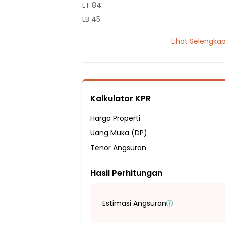
LT 84
LB 45
1 Lantai
Lihat Selengka
2 Kamar Tidur
1 Kamar Mandi
Listrik 1300 VA
Sumber Air Tanah
Kalkulator KPR
Hadap Barat Daya
Fasilitas Sekitar Hunian:
Harga Properti
5 Menit ke SD ISLAM TERATAI PUTIH GLOBA
Uang Muka (DP)
5 Menit ke SDN Cimuning IV
Tenor Angsuran
4 Menit ke Sekolah Dasar Islam Assuryan
Hasil Perhitungan
6 Menit ke SDN Mustikajaya IV
6 Menit ke SD Alam Pertiwi
5 Menit ke SD SMP SMA Lughatuna
Estimasi Angsuran
5 Menit ke Sekolah Mawahiba (TK SD SM