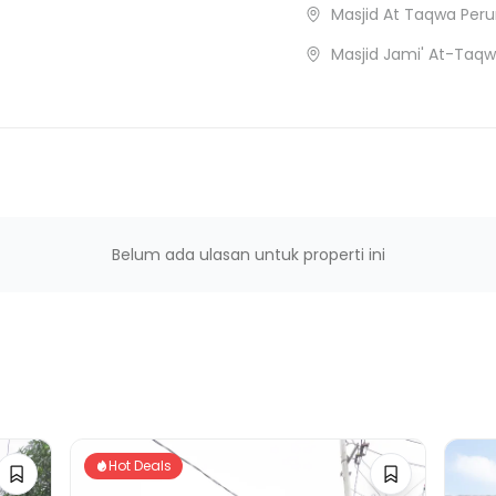
Masjid At Taqwa Per
Masjid Jami' At-Taq
Belum ada ulasan untuk properti ini
Hot Deals