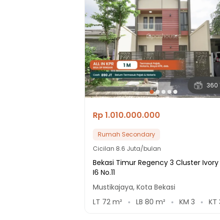
360 
Rp 1.010.000.000
Rumah Secondary
Cicilan
8.6 Juta/bulan
Bekasi Timur Regency 3 Cluster Ivory 
I6 No.11
Mustikajaya, Kota Bekasi
LT
72
m²
LB
80
m²
KM
3
KT