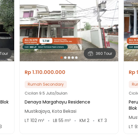
Tour
360 Tour
Rp 1.110.000.000
Rp 
Rumah Secondary
Ru
Cicilan
9.5 Juta/bulan
Cici
Blok
Denaya Margahayu Residence
Per
Blok
Mustikajaya, Kota Bekasi
Must
LT
102
m²
LB
55
m²
KM
2
KT
3
3
LT
9