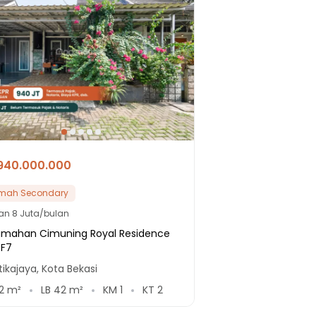
940.000.000
mah Secondary
lan
8 Juta/bulan
umahan Cimuning Royal Residence
 F7
ikajaya, Kota Bekasi
2
m²
LB
42
m²
KM
1
KT
2