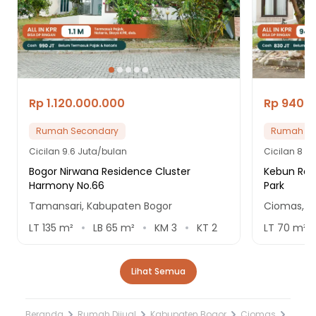
Rp 1.120.000.000
Rp 940.
Rumah Secondary
Rumah Se
Cicilan
9.6 Juta/bulan
Cicilan
8 Ju
Bogor Nirwana Residence Cluster
Kebun Raya
Harmony No.66
Park
Tamansari, Kabupaten Bogor
Ciomas, K
LT
135
m²
LB
65
m²
KM
3
KT
2
LT
70
m²
Lihat Semua
Beranda
Rumah Dijual
Kabupaten Bogor
Ciomas