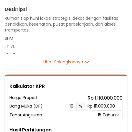
Deskripsi
Rumah siap huni lokasi strategis, dekat dengan fasilitas
pendidikan, kesehatan, pusat perbelanjaan, dan akses
transportasi.
SHM
LT 70
LB 70
Lihat Selengkapnya
2 Lantai
3 Kamar Tidur
2 Kamar Mandi
Kalkulator KPR
Listrik 2200 VA
Sumber Air Tanah
Harga Properti
Rp 1.110.000.000
Hadap Selatan
Uang Muka (DP)
%
Fasilitas Sekitar Hunian:
Tenor Angsuran
15
Tahun
5 Menit ke SD Negeri Kota Batu 1 & 2
10 Menit ke SD Negeri Parakan 03
Hasil Perhitungan