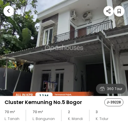
360 Tour
Cluster Kemuning No.5 Bogor
J-39228
70
m²
70
m²
2
3
L. Tanah
L. Bangunan
K. Mandi
K. Tidur