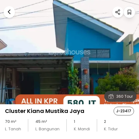
360 Tour
Cluster Kiana Mustika Jaya
J-23417
70
m²
45
m²
1
2
L. Tanah
L. Bangunan
K. Mandi
K. Tidur