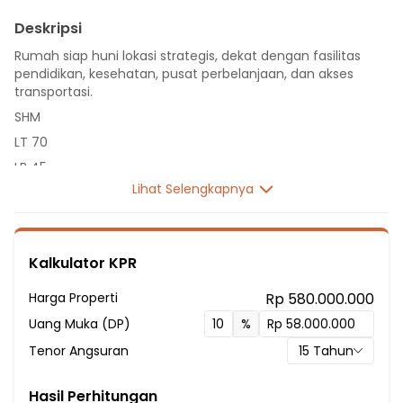
Deskripsi
Rumah siap huni lokasi strategis, dekat dengan fasilitas
pendidikan, kesehatan, pusat perbelanjaan, dan akses
transportasi.
SHM
LT 70
LB 45
Lihat Selengkapnya
1 Lantai
2 Kamar Tidur
1 Kamar Mandi
Kalkulator KPR
Listrik 1300 VA
Sumber Air Tanah
Harga Properti
Rp 580.000.000
Hadap Utara
Uang Muka (DP)
%
Fasilitas Sekitar Hunian:
Tenor Angsuran
15
Tahun
1 Menit ke SDN Cimuning III Bekasi
4 Menit ke SDN Cimuning V
Hasil Perhitungan