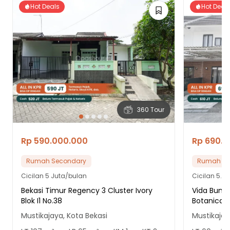
Hot Deals
Hot Deal
360 Tour
Rp 590.000.000
Rp 690.
Rumah Secondary
Rumah Se
Cicilan
5 Juta/bulan
Cicilan
5.9 
Bekasi Timur Regency 3 Cluster Ivory
Vida Bumi 
Blok I1 No.38
Botanica 
Mustikajaya, Kota Bekasi
Mustikajay