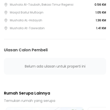
6 Menit ke Puskesmas Cimuning
Mushola At-Taubah, Bekasi Timur Regensi
0.56 KM
14 Menit ke Puskesmas Setu I
Masjid Baitul Muttaqin
1.05 KM
15 Menit ke Puskesmas Mustika Jaya
Musholla AL-Hidayah
1.36 KM
36 Menit ke Gerbang Tol Bekasi Barat 1
Musholla At-Tawwabin
1.41 KM
28 Menit ke Stasiun Tambun
33 Menit ke Stasiun Bekasi Timur
34 Menit ke Stasiun Bekasi
Ulasan Calon Pembeli
32 Menit ke Terminal Bekasi
Belum ada ulasan untuk properti ini
Rumah Serupa Lainnya
Temukan rumah yang serupa