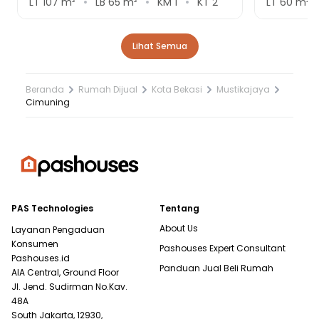
LT
107
m²
LB
65
m²
KM
1
KT
2
LT
60
m²
Lihat Semua
Beranda
Rumah Dijual
Kota Bekasi
Mustikajaya
Cimuning
PAS Technologies
Tentang
About Us
Layanan Pengaduan
Konsumen
Pashouses Expert Consultant
Pashouses.id
Panduan Jual Beli Rumah
AIA Central, Ground Floor
Jl. Jend. Sudirman No.Kav.
48A
South Jakarta, 12930,