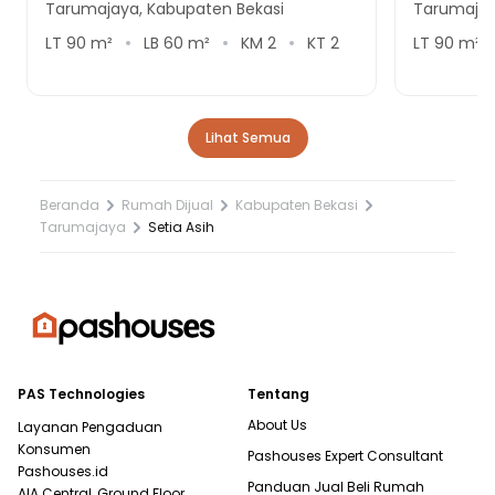
Tarumajaya, Kabupaten Bekasi
Tarumajay
LT
90
m²
LB
60
m²
KM
2
KT
2
LT
90
m²
Lihat Semua
Beranda
Rumah Dijual
Kabupaten Bekasi
Tarumajaya
Setia Asih
PAS Technologies
Tentang
About Us
Layanan Pengaduan
Konsumen
Pashouses Expert Consultant
Pashouses.id
Panduan Jual Beli Rumah
AIA Central, Ground Floor