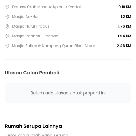
25 menit ke Gerbang Tol Cakung 2
Darussa'dah Mosque Kp.pulo Kendal
0.18 KM
25 menit ke Gerbang Tol Cakung 1
Masjid An-Nur
1.2 KM
25 menit ke Stasiun Kranji
Masjid Nurul Firdaus
1.76 KM
25 menit ke Stasiun Klender Baru
Masjid Rodhotul Jannah
1.94 KM
Masjid Fatimah Kampung Quran Fikrul Akbar
2.46 KM
Ulasan Calon Pembeli
Belum ada ulasan untuk properti ini
Rumah Serupa Lainnya
Temukan rumah yang serupa