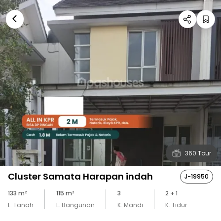
360 Tour
Cluster Samata Harapan indah
J-19950
133
m²
115
m²
3
2
+ 1
L. Tanah
L. Bangunan
K. Mandi
K. Tidur