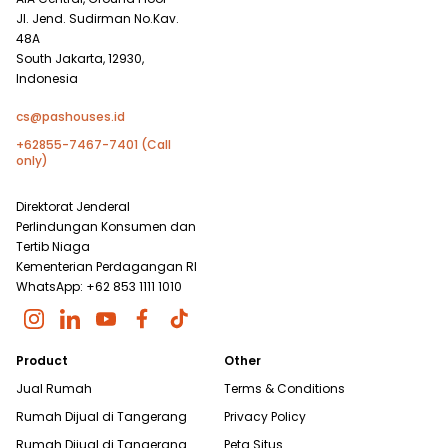
Jl. Jend. Sudirman No.Kav.
48A
South Jakarta, 12930,
Indonesia
cs@pashouses.id
+62855-7467-7401 (Call
only)
Direktorat Jenderal
Perlindungan Konsumen dan
Tertib Niaga
Kementerian Perdagangan RI
WhatsApp: +62 853 1111 1010
Product
Other
Jual Rumah
Terms & Conditions
Rumah Dijual di
Tangerang
Privacy Policy
Rumah Dijual di
Tangerang
Peta Situs