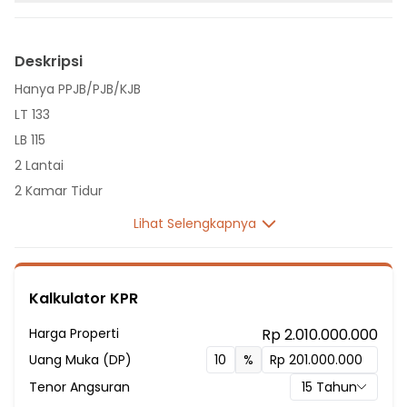
Deskripsi
Hanya PPJB/PJB/KJB
LT 133
LB 115
2 Lantai
2 Kamar Tidur
1 Kamar Pembantu
Lihat Selengkapnya
3 Kamar Mandi
Listrik 2200 VA
Sumber Air PDAM
Kalkulator KPR
Hadap Selatan
Harga Properti
Rp 2.010.000.000
Fasilitas Sekitar Hunian:
Uang Muka (DP)
%
8 menit ke SMP Attaqwa 02
Tenor Angsuran
15
Tahun
8 menit ke SD Negeri Pejuang 2