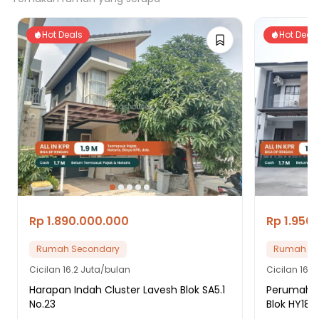
Hot Deals
Hot Deal
Rp 1.890.000.000
Rp 1.950
Rumah Secondary
Rumah Se
Cicilan
16.2 Juta/bulan
Cicilan
16.7
Harapan Indah Cluster Lavesh Blok SA5.1
Perumahan 
No.23
Blok HY18 