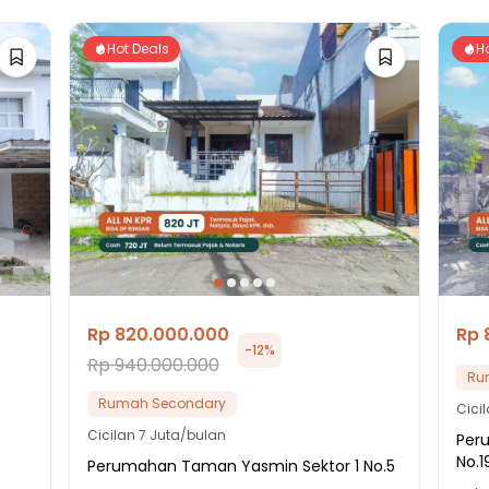
Hot Deals
H
Rp 820.000.000
Rp 
-
12
%
Rp 940.000.000
Ru
Rumah Secondary
Cici
Cicilan
7 Juta/bulan
Per
No.1
Perumahan Taman Yasmin Sektor 1 No.5