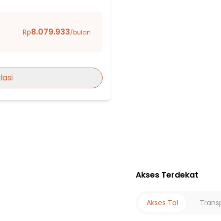
8.079.933
Rp
/bulan
gor
lasi
Akses Terdekat
2
Akses Tol
Trans