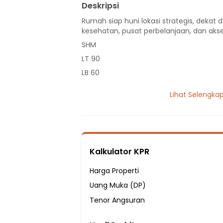
Deskripsi
Rumah siap huni lokasi strategis, dekat d
kesehatan, pusat perbelanjaan, dan akse
SHM
LT 90
LB 60
1 Lantai
Lihat Selengka
1 Kamar Tidur
1 Kamar Mandi
Listrik 1300 VA
Sumber Air PDAM
Kalkulator KPR
Hadap Utara
Fasilitas Sekitar Hunian:
Harga Properti
1 menit ke SDN Sukadamai 2 Bogor
Uang Muka (DP)
3 menit ke SDN Sukadamai 3 Bogor
Tenor Angsuran
5 menit ke SDN Sukadamai 1 Bogor