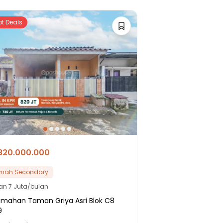
ot Deals
820.000.000
mah Secondary
lan
7 Juta/bulan
umahan Taman Griya Asri Blok C8
9