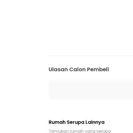
20 menit ke Gerbang Tol Sentul 2
20 menit ke Terminal Bus Ciparigi
20 menit ke Terminal Bubulak
20 menit ke Stasiun Bogor
30 menit ke Stasiun Bojong Gede
30 menit ke Stasiun Batutulis
Ulasan Calon Pembeli
Rumah Serupa Lainnya
Temukan rumah yang serupa