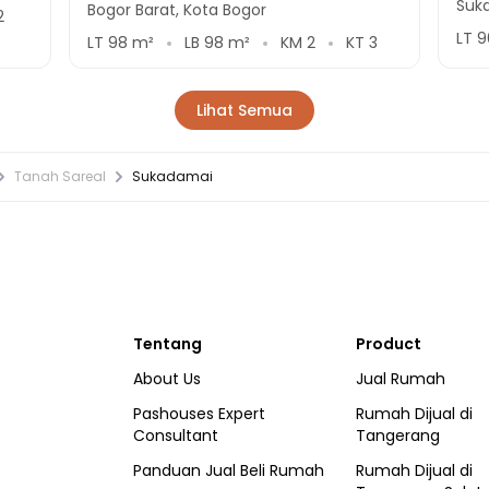
Suk
Bogor Barat, Kota Bogor
2
LT
9
LT
98
m²
LB
98
m²
KM
2
KT
3
Lihat Semua
Tanah Sareal
Sukadamai
Tentang
Product
About Us
Jual Rumah
Pashouses Expert
Rumah Dijual di
Consultant
Tangerang
Panduan Jual Beli Rumah
Rumah Dijual di