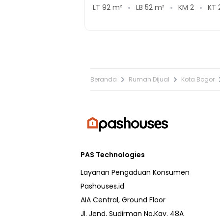
LT
92
m²
LB
52
m²
KM
2
KT
Beranda
Rumah Dijual
Kota Bogor
PAS Technologies
Layanan Pengaduan Konsumen
Pashouses.id
AIA Central, Ground Floor
Jl. Jend. Sudirman No.Kav. 48A