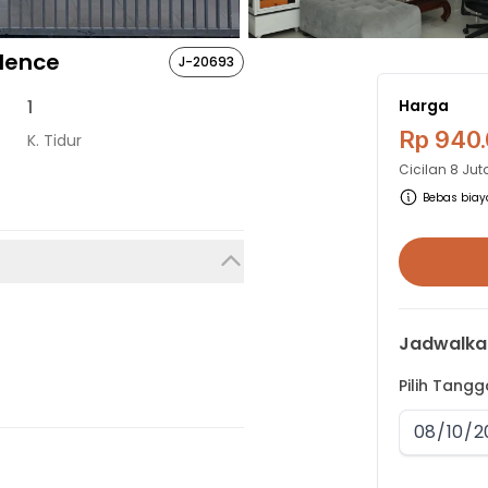
dence
J-20693
1
Harga
Rp 940
K. Tidur
Cicilan
8 Jut
Bebas biaya
Jadwalka
Pilih Tang