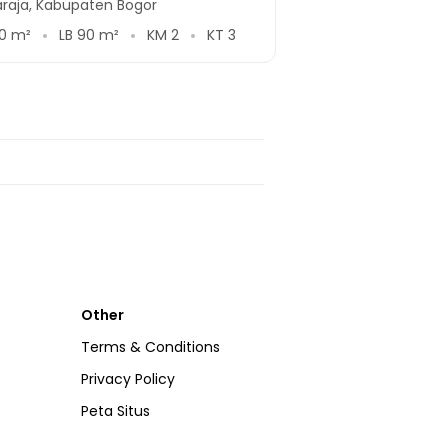
araja, Kabupaten Bogor
0
m²
LB
90
m²
KM
2
KT
3
Other
Terms & Conditions
Privacy Policy
Peta Situs