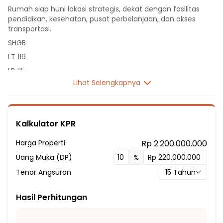
Rumah siap huni lokasi strategis, dekat dengan fasilitas
pendidikan, kesehatan, pusat perbelanjaan, dan akses
transportasi.
SHGB
LT 119
LB 115
Lihat Selengkapnya
2 Lantai
5 Kamar Tidur
3 Kamar Mandi
Kalkulator KPR
Listrik 2200 VA
Sumber Air PDAM
Harga Properti
Rp 2.200.000.000
Hadap Barat
Uang Muka (DP)
%
Fasilitas Sekitar Hunian:
Tenor Angsuran
15
Tahun
10 menit ke SDN Cilenggang 02
10 menit ke SDN Kademangan 01
Hasil Perhitungan
25 menit ke SD Negeri Ciputat 01