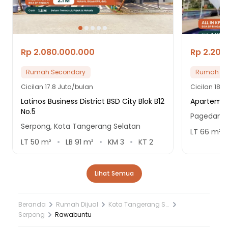
20 menit ke Gerbang Tol Ciledug 4
20 menit ke Gerbang Tol Tangerang 1
25 menit ke Gerbang Tol Ciledug 1
25 menit ke Gerbang Tol Krukut 2
Rp 2.080.000.000
Rp 2.200
Rumah Secondary
Rumah Se
Cicilan
17.8 Juta/bulan
Cicilan
18.9
Latinos Business District BSD City Blok B12
Apartemen
No.5
Pagedanga
Serpong, Kota Tangerang Selatan
LT
66
m²
LT
50
m²
LB
91
m²
KM
3
KT
2
Lihat Semua
Beranda
Rumah Dijual
Kota Tangerang Selatan
Serpong
Rawabuntu