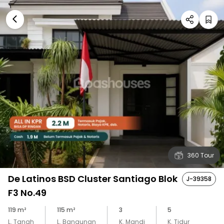
360 Tour
De Latinos BSD Cluster Santiago Blok
J-39358
F3 No.49
119
m²
115
m²
3
5
L. Tanah
L. Bangunan
K. Mandi
K. Tidur