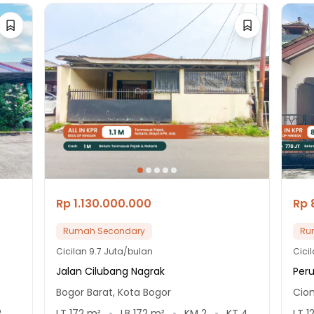
Rp 1.130.000.000
Rp 
Rumah Secondary
Ru
Cicilan
9.7 Juta/bulan
Cici
Jalan Cilubang Nagrak
Per
Bogor Barat, Kota Bogor
Cio
2
LT
172
m²
LB
172
m²
KM
2
KT
4
LT
1