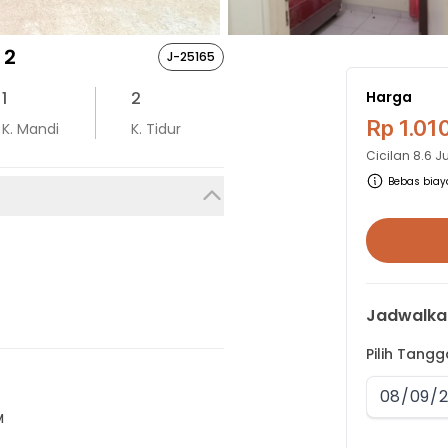
 2
J-25165
1
2
Harga
Rp 1.01
K. Mandi
K. Tidur
Cicilan
8.6 J
Bebas biaya
Jadwalka
Pilih Tang
M