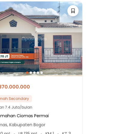
870.000.000
mah Secondary
lan
7.4 Juta/bulan
umahan Ciomas Permai
mas, Kabupaten Bogor
20
m²
LB
135
m²
KM
1
KT
3