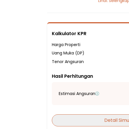
Lihat Selengka
2 Kamar Tidur
1 Kamar Mandi
Sumber Air PDAM
Hadap Utara
Kalkulator KPR
Fasilitas Sekitar Hunian:
1 Menit ke SMPN 02 Dramaga
Harga Properti
1 Menit ke SMAN 01 Dramaga
Uang Muka (DP)
5 Menit ke SDN Babakan Dramaga 01
Tenor Angsuran
8 Menit ke SD Bina Bangsa Sejahtera
Hasil Perhitungan
9 Menit ke SD Insan Kamil Bogor
3 Menit ke Yogya Grand Dramaga
4 Menit ke Pasar Tradisional Dramaga
Estimasi Angsuran
20 Menit ke Pasar Gunung Batu
20 Menit ke Pasar Ciomas
25 Menit ke BTW Mall
Detail Simu
1 Menit ke RS Medika Dramaga