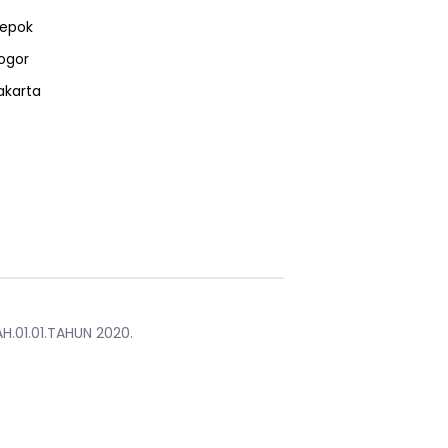
epok
ogor
akarta
H.01.01.TAHUN 2020.