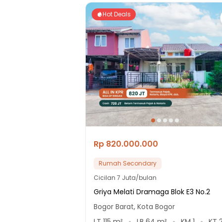
Hot Deals
Rp 820.000.000
Rumah Secondary
Cicilan
7 Juta/bulan
Griya Melati Dramaga Blok E3 No.2
Bogor Barat, Kota Bogor
LT
115
m²
LB
64
m²
KM
1
KT