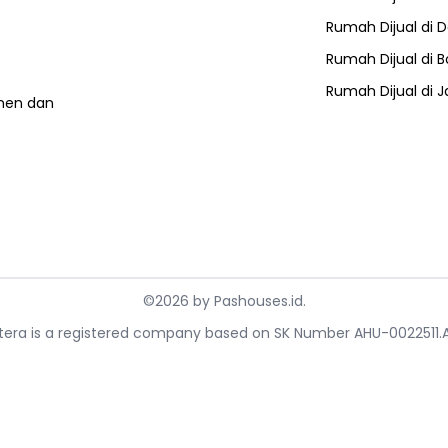
Rumah Dijual di
D
Rumah Dijual di
B
Rumah Dijual di
J
umen dan
©
2026
by
Pashouses.id
.
ahtera is a registered company based on SK Number AHU-0022511.A