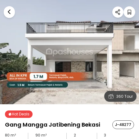
360 Tour
Hot Deals
Gang Mangga Jatibening Bekasi
J-48277
80
m²
90
m²
2
3