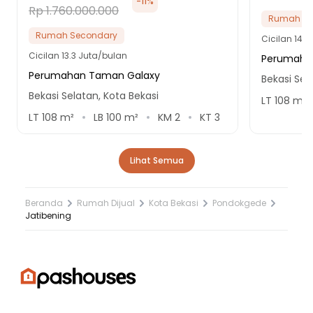
-
11
%
Rp 1.760.000.000
Rumah Se
Rumah Secondary
Cicilan
14 J
Cicilan
13.3 Juta/bulan
Perumahan 
Perumahan Taman Galaxy
Bekasi Sel
Bekasi Selatan, Kota Bekasi
LT
108
m²
LT
108
m²
LB
100
m²
KM
2
KT
3
Lihat Semua
Beranda
Rumah Dijual
Kota Bekasi
Pondokgede
Jatibening