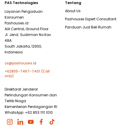
PAS Technologies
Tentang
About Us
Layanan Pengaduan
Konsumen
Pashouses Expert Consultant
Pashouses.id
Panduan Jual Beli Rumah
AIA Central, Ground Floor
Jl. Jend. Sudirman No.Kav.
48A
South Jakarta, 12930,
Indonesia
cs@pashouses.id
+62855-7467-7401 (Call
only)
Direktorat Jenderal
Perlindungan Konsumen dan
Tertib Niaga
Kementerian Perdagangan RI
WhatsApp: +62 853 1111 1010