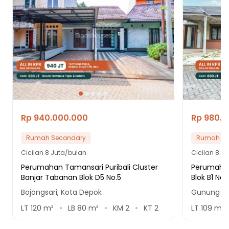
Rp 940.000.000
Rp 980.
Rumah Secondary
Rumah Se
Cicilan
8 Juta/bulan
Cicilan
8.4 
Perumahan Tamansari Puribali Cluster
Perumahan 
Banjar Tabanan Blok D5 No.5
Blok B1 No.1
Bojongsari, Kota Depok
Gunung Si
LT
120
m²
LB
80
m²
KM
2
KT
2
LT
109
m²