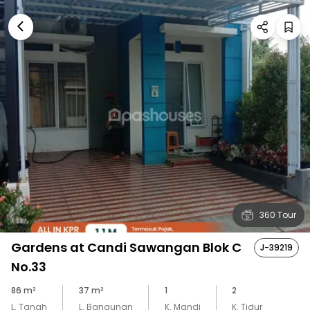
360 Tour
Gardens at Candi Sawangan Blok C
J-39219
No.33
86
m²
37
m²
1
2
L. Tanah
L. Bangunan
K. Mandi
K. Tidur