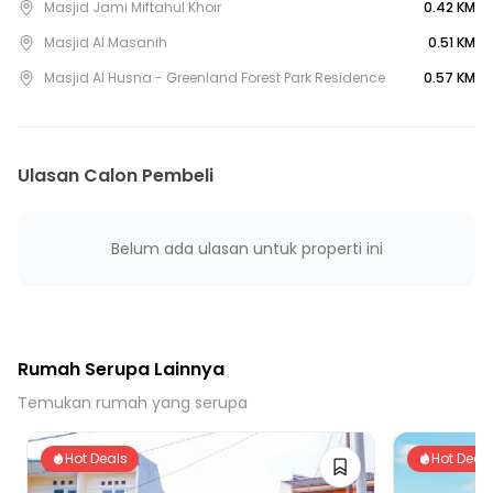
15 menit ke Gerbang Tol Pamulang
Masjid Jami Miftahul Khoir
0.42 KM
25 menit ke Gerbang Tol Sawangan 4
Masjid Al Masanih
0.51 KM
30 menit ke Gerbang Tol Brigif 4
Masjid Al Husna - Greenland Forest Park Residence
0.57 KM
30 menit ke Stasiun Rawa Buntu
35 menit ke Stasiun Depok
Ulasan Calon Pembeli
Belum ada ulasan untuk properti ini
Rumah Serupa Lainnya
Temukan rumah yang serupa
Hot Deals
Hot Deal