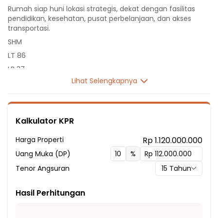
Rumah siap huni lokasi strategis, dekat dengan fasilitas
pendidikan, kesehatan, pusat perbelanjaan, dan akses
transportasi.
SHM
LT 86
LB 37
Lihat Selengkapnya
1 Lantai
2 Kamar Tidur
1 Kamar Mandi
Kalkulator KPR
Listrik 1300 VA
Sumber Air Tanah
Harga Properti
Rp 1.120.000.000
Hadap Selatan
Uang Muka (DP)
%
Fasilitas Sekitar Hunian:
Tenor Angsuran
15
Tahun
4 menit ke Sekolah Menengah Atas (SMA) Negeri 10 Depok
7 menit ke SMP Negeri 18 Depok
Hasil Perhitungan
20 menit ke SMP Muhammadiyah 19 Sawangan