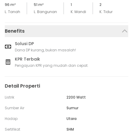
96
m²
51
m²
1
2
L. Tanah
L. Bangunan
K. Mandi
K. Tidur
Benefits
Solusi DP
Dana DP kurang, bukan masalah!
KPR Terbaik
Pengajuan KPR yang mudah dan cepat.
Detail Properti
Listrik
2200 Watt
Sumber Air
Sumur
Hadap
Utara
Sertifikat
SHM