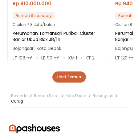
Rp 910.000.000
Rp 940.
Rumah Secondary
Rumah Se
Cicilan
7.8 Juta/bulan
Cicilan
8 Ju
Perumahan Tamansari Puribali Cluster
Perumahan
Banjar Ubud Blok J8/14
Banjar Tab
Bojongsari, Kota Depok
Bojongsari
LT
108
m²
LB
90
m²
KM
1
KT
2
LT
120
m²
Lihat Semua
Beranda
Rumah Dijual
Kota Depok
Bojongsari
Curug