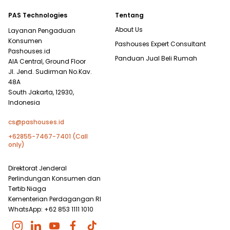
PAS Technologies
Tentang
About Us
Layanan Pengaduan
Konsumen
Pashouses Expert Consultant
Pashouses.id
Panduan Jual Beli Rumah
AIA Central, Ground Floor
Jl. Jend. Sudirman No.Kav.
48A
South Jakarta, 12930,
Indonesia
cs@pashouses.id
+62855-7467-7401 (Call
only)
Direktorat Jenderal
Perlindungan Konsumen dan
Tertib Niaga
Kementerian Perdagangan RI
WhatsApp: +62 853 1111 1010