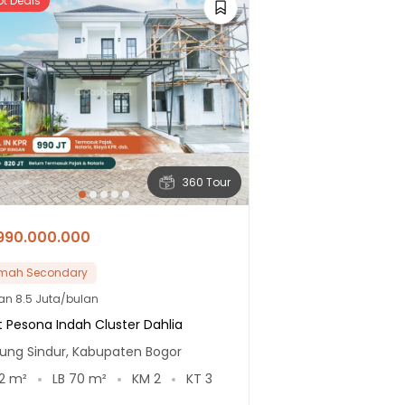
ot Deals
360 Tour
990.000.000
mah Secondary
lan
8.5 Juta/bulan
t Pesona Indah Cluster Dahlia
ung Sindur, Kabupaten Bogor
2
m²
LB
70
m²
KM
2
KT
3