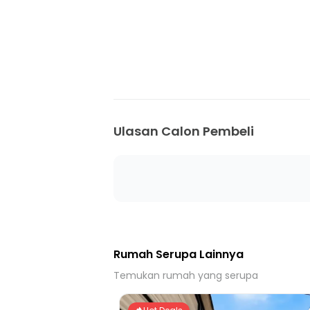
30 menit ke Stasiun Rawa Buntu
35 menit ke Stasiun Depok
Ulasan Calon Pembeli
Rumah Serupa Lainnya
Temukan rumah yang serupa