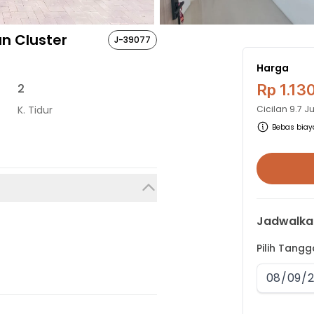
n Cluster
J-39077
Harga
2
Rp 1.13
K. Tidur
Cicilan
9.7 J
Bebas biaya
Jadwalka
Pilih Tang