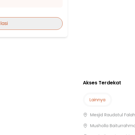
aru
lasi
rung
Akses Terdekat
r
Lainnya
Mesjid Raudatul Falah
Musholla Baiturrahm