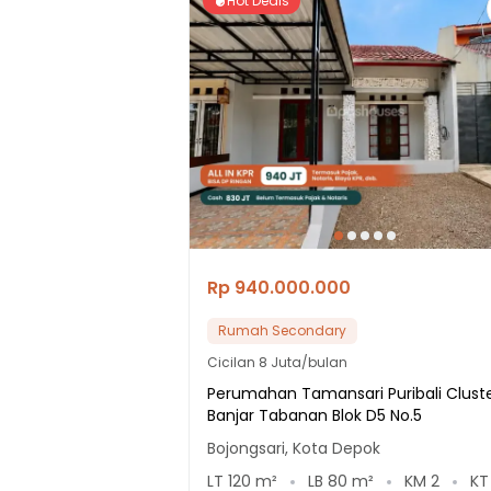
Hot Deals
Rp 940.000.000
Rumah Secondary
Cicilan
8 Juta/bulan
Perumahan Tamansari Puribali Clust
Banjar Tabanan Blok D5 No.5
Bojongsari, Kota Depok
LT
120
m²
LB
80
m²
KM
2
K