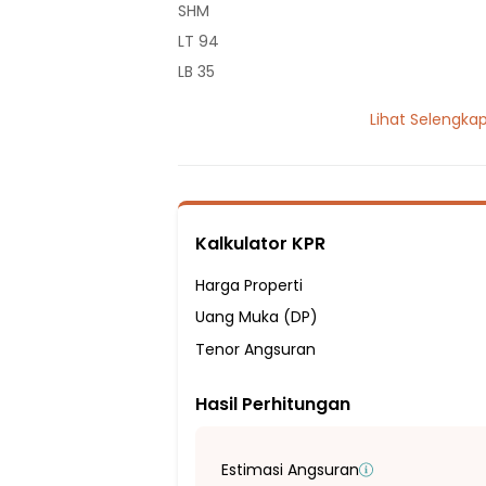
SHM
LT 94
LB 35
1 Lantai
Lihat Selengka
2 Kamar Tidur
1 Kamar Mandi
Listrik 2200 VA
Sumber Air PDAM
Kalkulator KPR
Hadap Utara
Fasilitas Sekitar Hunian:
Harga Properti
4 menit ke Sekolah Menengah Atas (SMA
Uang Muka (DP)
7 menit ke SMP Negeri 18 Depok
Tenor Angsuran
20 menit ke SMP Muhammadiyah 19 Sa
Hasil Perhitungan
20 menit ke SMA Muhammadiyah 7 Sa
25 menit ke SD Negeri Parung Bingung 2
25 menit ke Sekolah Dasar Negeri Meruy
Estimasi Angsuran