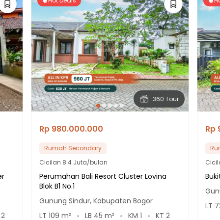
Hot Deals
H
360 Tour
Rp 980.000.000
Rp 
Rumah Secondary
Ru
Cicilan
8.4 Juta/bulan
Cici
er
Perumahan Bali Resort Cluster Lovina
Buki
Blok B1 No.1
Gun
Gunung Sindur, Kabupaten Bogor
LT
7
T
2
LT
109
m²
LB
45
m²
KM
1
KT
2