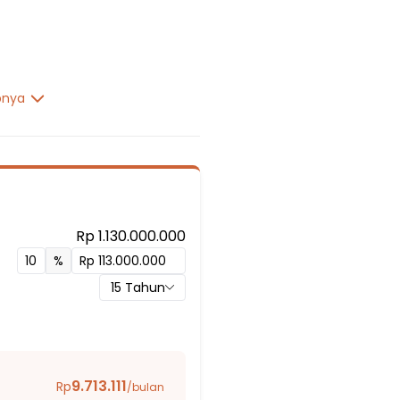
pnya
Rp 1.130.000.000
) Negeri 10 Depok
%
15
Tahun
wangan
wangan
ung
9.713.111
Rp
/bulan