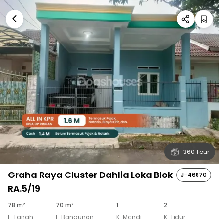
360 Tour
Graha Raya Cluster Dahlia Loka Blok
J-46870
RA.5/19
78
m²
70
m²
1
2
L. Tanah
L. Bangunan
K. Mandi
K. Tidur