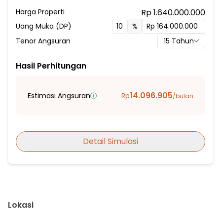
Sumber Air Tanah
Harga Properti
Rp 1.640.000.000
Hadap Selatan
Uang Muka (DP)
%
Fasilitas Sekitar Hunian:
Tenor Angsuran
15
Tahun
6 Menit ke Sekolah Dasar Swasta Al-Iman
6 Menit ke SMPN 14 Kota Tangerang Selatan
Hasil Perhitungan
7 Menit ke Sekolah Dasar Negeri Pondok Kacang Timur 3
7 Menit ke Sekolah Dasar Negeri Pondok Kacang Timur 2
14.096.905
Estimasi Angsuran
Rp
/bulan
8 Menit ke Sekolah Menengah Atas Plus Pembangunan Jay
9 Menit ke SMA Khalifa Insan Madani Sejahteraa
10 Menit ke SMPN 5 Tangerang Selatan
Detail Simulasi
10 Menit ke Omotesando
15 Menit ke BSD Plaza
6 Menit ke Puskesmas Parigi
7 Menit ke Puskesmas Parigi Baru
10 Menit ke Puskesmas Tajur
Lokasi
15 Menit ke Puskesmas Lengkong Karya