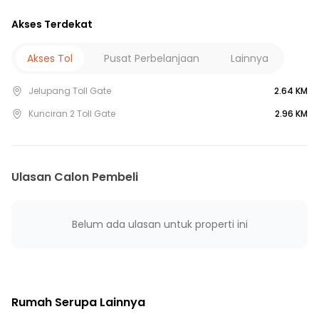
5 Menit ke Gerbang Tol Parigi
Akses Terdekat
10 Menit ke Gerbang Tol Serpong 4
10 Menit ke Gerbang Tol Jelupang
Akses Tol
Pusat Perbelanjaan
Lainnya
10 Menit ke Terminal Serpong Park
Jelupang Toll Gate
2.64 KM
15 Menit ke Terminal Bus Ciledug
15 Menit ke Gerbang Tol Serpong 6
Kunciran 2 Toll Gate
2.96 KM
15 Menit ke Gerbang Tol Serpong 2
15 Menit ke Stasiun Sudimara
15 Menit ke Stasiun Jurang Mangu
Ulasan Calon Pembeli
15 Menit ke Stasiun Rawa Buntu
20 Menit ke Stasiun Pondok Ranji
Belum ada ulasan untuk properti ini
Rumah Serupa Lainnya