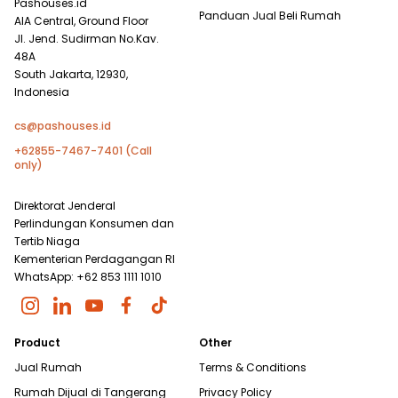
Pashouses.id
Panduan Jual Beli Rumah
AIA Central, Ground Floor
Jl. Jend. Sudirman No.Kav.
48A
South Jakarta, 12930,
Indonesia
cs@pashouses.id
+62855-7467-7401 (Call
only)
Direktorat Jenderal
Perlindungan Konsumen dan
Tertib Niaga
Kementerian Perdagangan RI
WhatsApp: +62 853 1111 1010
Product
Other
Jual Rumah
Terms & Conditions
Rumah Dijual di
Tangerang
Privacy Policy