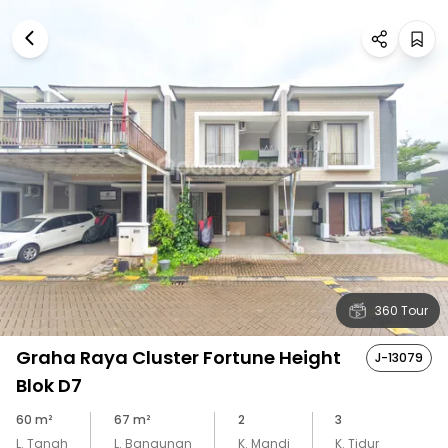
360 Tour
Graha Raya Cluster Fortune Height
J-13079
Blok D7
60
m²
67
m²
2
3
L. Tanah
L. Bangunan
K. Mandi
K. Tidur