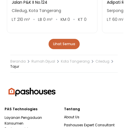
Jalan P&K II No.124
Adipati Re
Ciledug, Kota Tangerang
Serpong U
LT
210
m²
LB
0
m²
KM
0
KT
0
LT
60
m²
Lihat Semua
Beranda
Rumah Dijual
Kota Tangerang
Ciledug
Tajur
PAS Technologies
Tentang
About Us
Layanan Pengaduan
Konsumen
Pashouses Expert Consultant