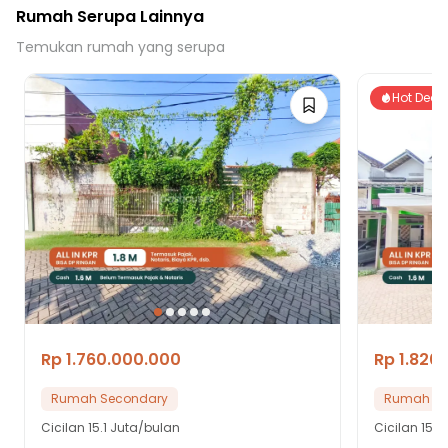
Rumah Serupa Lainnya
Temukan rumah yang serupa
Hot Deal
Rp 1.760.000.000
Rp 1.820
Rumah Secondary
Rumah Se
Cicilan
15.1 Juta/bulan
Cicilan
15.6