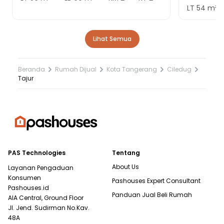
LT
54
m²
Lihat Semua
Beranda
Rumah Dijual
Kota Tangerang
Ciledug
Tajur
PAS Technologies
Tentang
About Us
Layanan Pengaduan
Konsumen
Pashouses Expert Consultant
Pashouses.id
Panduan Jual Beli Rumah
AIA Central, Ground Floor
Jl. Jend. Sudirman No.Kav.
48A