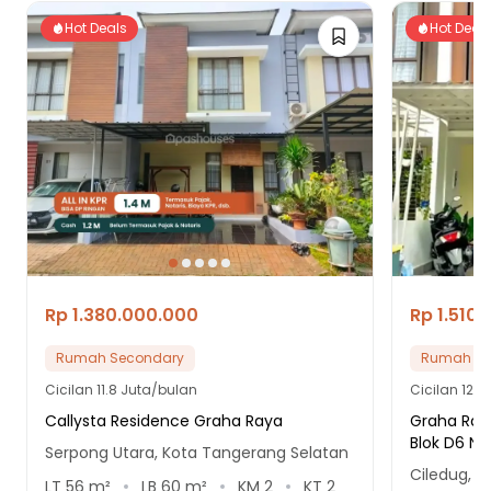
Hot Deals
Hot Deal
Rp 1.380.000.000
Rp 1.510
Rumah Secondary
Rumah Se
Cicilan
11.8 Juta/bulan
Cicilan
12.9
Callysta Residence Graha Raya
Graha Raya
Blok D6 No
Serpong Utara, Kota Tangerang Selatan
Ciledug, 
LT
56
m²
LB
60
m²
KM
2
KT
2