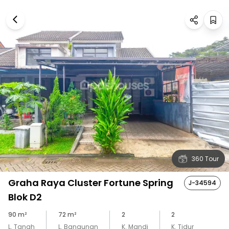
360 Tour
Graha Raya Cluster Fortune Spring
J-34594
Blok D2
90
m²
72
m²
2
2
L. Tanah
L. Bangunan
K. Mandi
K. Tidur