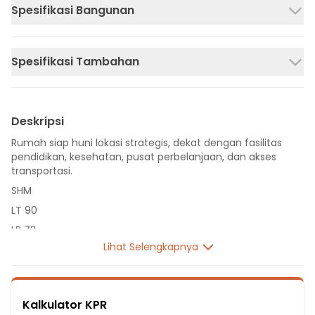
Spesifikasi Bangunan
Spesifikasi Tambahan
Deskripsi
Rumah siap huni lokasi strategis, dekat dengan fasilitas
pendidikan, kesehatan, pusat perbelanjaan, dan akses
transportasi.
SHM
LT 90
LB 72
Lihat Selengkapnya
1 Lantai
2 Kamar Tidur
2 Kamar Mandi
Kalkulator KPR
Listrik 2200 VA