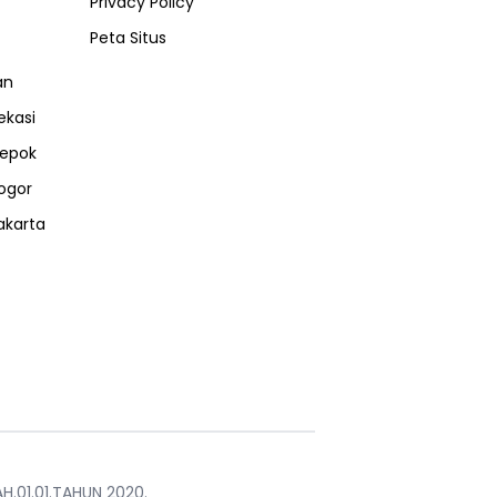
Privacy Policy
Peta Situs
an
ekasi
epok
ogor
akarta
H.01.01.TAHUN 2020.