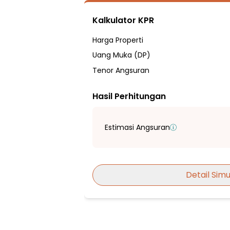
Sumber Air PDAM
Kalkulator KPR
Hadap Barat Daya
Fasilitas Sekitar Hunian:
Harga Properti
2 menit ke TPA KB TK Islam Kinasih
Uang Muka (DP)
3 menit ke Sekolah Dasar Islam Terpadu
Tenor Angsuran
5 menit ke Mommy's Bestie Daycare
Hasil Perhitungan
5 menit ke Pondok Pesantren Tahfidzhu
6 menit ke SMP Islam Asysyakirin
11 menit ke Pesantren Uswah Hasanah
Estimasi Angsuran
16 menit ke Living World Alam Sutera
18 menit ke Pasar Tradisional Sipon Cip
21 menit ke Mall @ Alam Sutera
Detail Simu
25 menit ke Teraskota Entertainment C
26 menit ke Bintaro Jaya Xchange Mall
27 menit ke Summarecon Mall Serpong
5 menit ke Rumah Sakit Mulya Tangeran