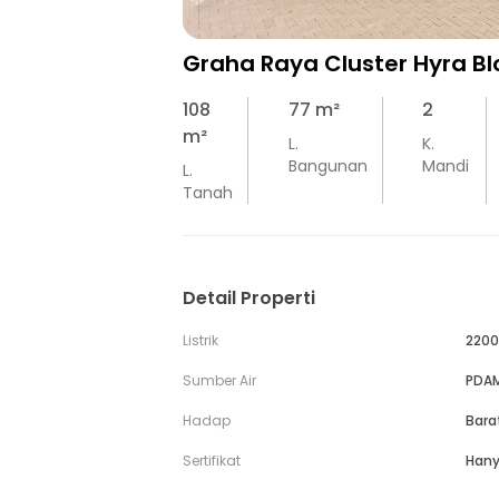
Graha Raya Cluster Hyra Bl
108
77
m²
2
m²
L.
K.
Bangunan
Mandi
L.
Tanah
Detail Properti
Listrik
2200
Sumber Air
PDA
Hadap
Bara
Sertifikat
Hany