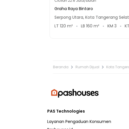
Cicilan
22.6 Juta/bulan
Graha Raya Bintaro
Serpong Utara, Kota Tangerang Sela
LT
120
m²
LB
160
m²
KM
3
K
Beranda
Rumah Dijual
Kota Tanger
PAS Technologies
Layanan Pengaduan Konsumen