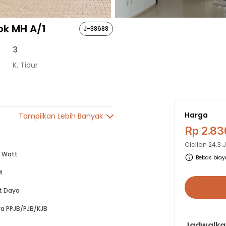
ok MH A/1
J-38688
3
K. Tidur
Harga
Tampilkan Lebih Banyak
Rp 2.83
Cicilan
24.3 
 Watt
Bebas biaya
M
t Daya
a PPJB/PJB/KJB
Jadwalka