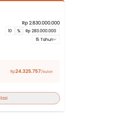
Rp 2.830.000.000
%
 Insan Kamil Tangerang
15
Tahun
l Qur'an Amanatul Huda
24.325.757
Rp
/bulan
ondoh
lasi
enter
g