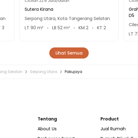
Cicilan
22.6 Juta/bulan
Cici
Sutera Kirana
Grah
D5
tan
Serpong Utara, Kota Tangerang Selatan
Cil
T
3
LT
90
m²
LB
52
m²
KM
2
KT
2
LT
7
Lihat Semua
ang Selatan
Serpong Utara
Pakujaya
Tentang
Product
About Us
Jual Rumah