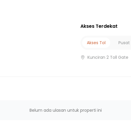
ih
cang Timur
Akses Terdekat
h
Akses Tol
Pusat
Kunciran 2 Toll Gate
Belum ada ulasan untuk properti ini