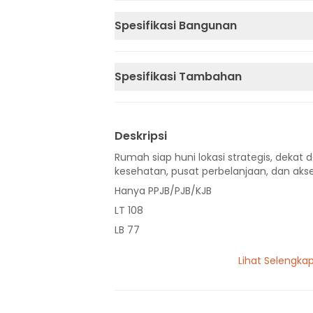
Spesifikasi Bangunan
Spesifikasi Tambahan
Deskripsi
Rumah siap huni lokasi strategis, dekat d
kesehatan, pusat perbelanjaan, dan akse
Hanya PPJB/PJB/KJB
LT 108
LB 77
2 Lantai
Lihat Selengka
3 Kamar Tidur
2 Kamar Mandi
Listrik 2200 VA