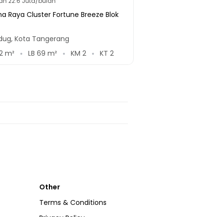
lan
22.6 Juta/bulan
a Raya Cluster Fortune Breeze Blok
edug, Kota Tangerang
2
m²
LB
69
m²
KM
2
KT
2
Other
Terms & Conditions