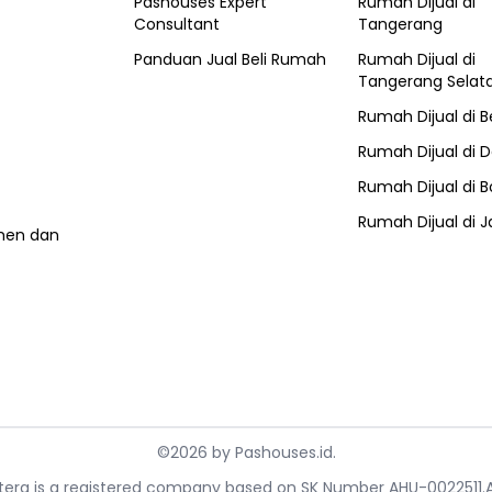
Pashouses Expert
Rumah Dijual di
Consultant
Tangerang
Panduan Jual Beli Rumah
Rumah Dijual di
Tangerang Selat
Rumah Dijual di
B
Rumah Dijual di
D
Rumah Dijual di
B
Rumah Dijual di
J
umen dan
©
2026
by
Pashouses.id
.
ahtera is a registered company based on SK Number AHU-0022511.A