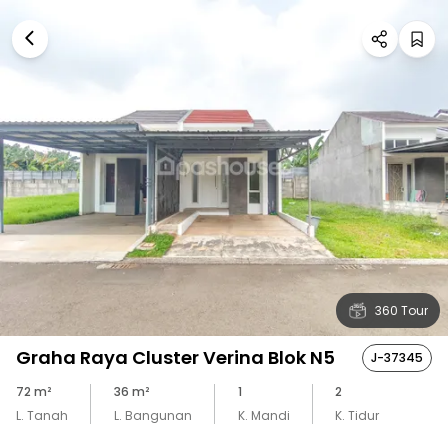
360 Tour
Graha Raya Cluster Verina Blok N5
J-37345
72
m²
36
m²
1
2
L. Tanah
L. Bangunan
K. Mandi
K. Tidur