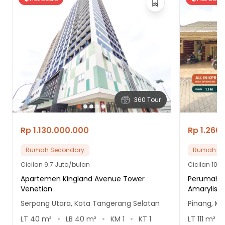
360 Tour
Rp 1.130.000.000
Rp 1.260
Rumah Secondary
Rumah Se
Cicilan
9.7 Juta/bulan
Cicilan
10.8
Apartemen Kingland Avenue Tower
Perumahan
Venetian
Amarylis B
Serpong Utara, Kota Tangerang Selatan
Pinang, K
LT
40
m²
LB
40
m²
KM
1
KT
1
LT
111
m²