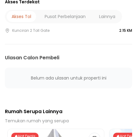
Akses Terdekat
20 Menit ke RS EMC Alam Sutera
15 Menit ke Gerbang Tol Jelupang
Akses Tol
Pusat Perbelanjaan
Lainnya
15 Menit ke Gerbang Tol Parigi
Kunciran 2 Toll Gate
2.15 KM
20 Menit ke Gerbang Tol Kunciran 1
20 Menit ke Terminal Bus Ciledug
30 Menit ke Stasiun Sudimara
Ulasan Calon Pembeli
Belum ada ulasan untuk properti ini
Rumah Serupa Lainnya
Temukan rumah yang serupa
Hot Deals
Hot Deal