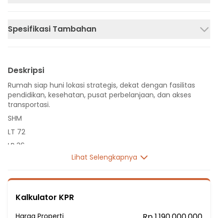
Spesifikasi Tambahan
Deskripsi
Rumah siap huni lokasi strategis, dekat dengan fasilitas
pendidikan, kesehatan, pusat perbelanjaan, dan akses
transportasi.
SHM
LT 72
LB 36
Lihat Selengkapnya
1 Lantai
3 Kamar Tidur
1 Kamar Mandi
Kalkulator KPR
Listrik 1300 VA
Sumber Air PDAM
Harga Properti
Rp 1.190.000.000