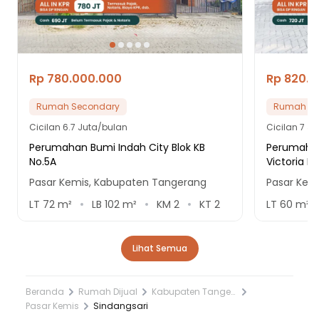
Rp 780.000.000
Rp 820.
Rumah Secondary
Rumah Se
Cicilan
6.7 Juta/bulan
Cicilan
7 Ju
Perumahan Bumi Indah City Blok KB
Perumahan
No.5A
Victoria Bl
Pasar Kemis, Kabupaten Tangerang
Pasar Kem
LT
72
m²
LB
102
m²
KM
2
KT
2
LT
60
m²
Lihat Semua
Beranda
Rumah Dijual
Kabupaten Tangerang
Pasar Kemis
Sindangsari