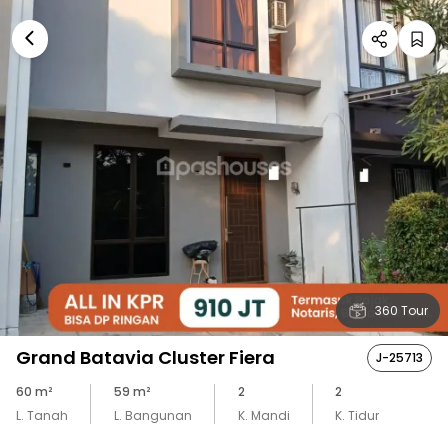
360 Tour
Grand Batavia Cluster Fiera
J-25713
60
m²
59
m²
2
2
L. Tanah
L. Bangunan
K. Mandi
K. Tidur