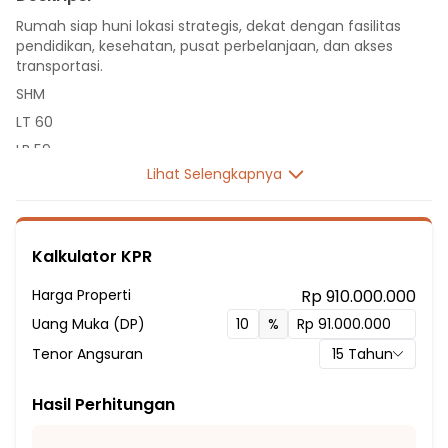
Rumah siap huni lokasi strategis, dekat dengan fasilitas
pendidikan, kesehatan, pusat perbelanjaan, dan akses
transportasi.
SHM
LT 60
LB 59
Lihat Selengkapnya
2 Lantai
2 Kamar Tidur
2 Kamar Mandi
Kalkulator KPR
Listrik 2200 VA
Sumber Air PDAM
Harga Properti
Rp 910.000.000
Hadap Timur
Uang Muka (DP)
%
Fasilitas Sekitar Hunian:
Tenor Angsuran
15
Tahun
3 Menit ke SD ISLAM AL MUHAJIR
3 Menit ke SDN Sindangsari III
Hasil Perhitungan
4 Menit ke SMP NEGERI 4 PASAR KEMIS