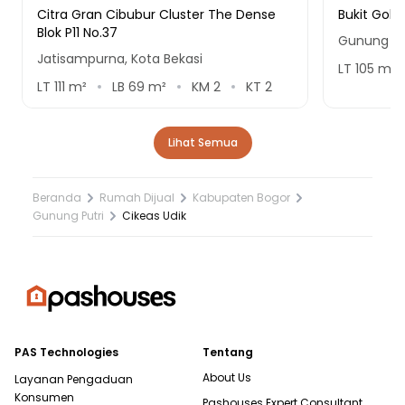
Citra Gran Cibubur Cluster The Dense
Bukit Golf
Blok P11 No.37
Gunung Pu
Jatisampurna, Kota Bekasi
LT
105
m²
LT
111
m²
LB
69
m²
KM
2
KT
2
Lihat Semua
Beranda
Rumah Dijual
Kabupaten Bogor
Gunung Putri
Cikeas Udik
PAS Technologies
Tentang
About Us
Layanan Pengaduan
Konsumen
Pashouses Expert Consultant