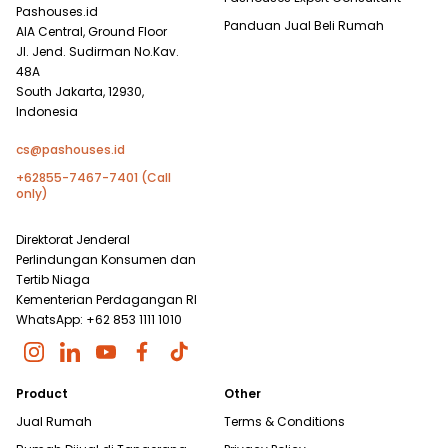
Pashouses.id
Panduan Jual Beli Rumah
AIA Central, Ground Floor
Jl. Jend. Sudirman No.Kav.
48A
South Jakarta, 12930,
Indonesia
cs@pashouses.id
+62855-7467-7401 (Call
only)
Direktorat Jenderal
Perlindungan Konsumen dan
Tertib Niaga
Kementerian Perdagangan RI
WhatsApp: +62 853 1111 1010
Product
Other
Jual Rumah
Terms & Conditions