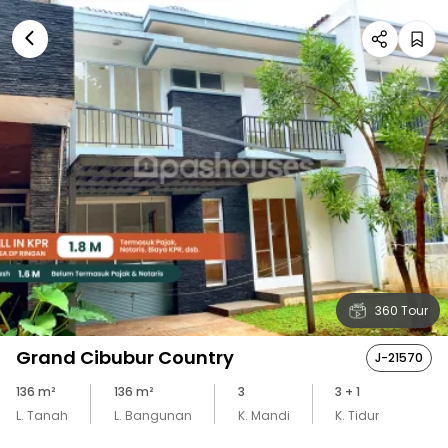
360 Tour
Grand Cibubur Country
J-21570
136
m²
136
m²
3
3
+ 1
L. Tanah
L. Bangunan
K. Mandi
K. Tidur