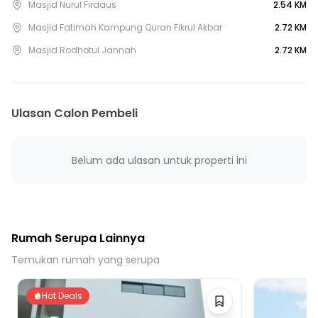
20 Menit ke Terminal Pulogebang
Masjid Nurul Firdaus
2.54 KM
Masjid Fatimah Kampung Quran Fikrul Akbar
2.72 KM
Masjid Rodhotul Jannah
2.72 KM
Ulasan Calon Pembeli
Belum ada ulasan untuk properti ini
Rumah Serupa Lainnya
Temukan rumah yang serupa
Hot Deals