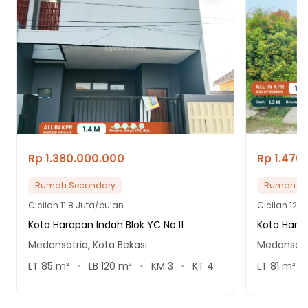
Rp 1.380.000.000
Rp 1.470
Rumah Secondary
Rumah Se
Cicilan
11.8 Juta/bulan
Cicilan
12.6
Kota Harapan Indah Blok YC No.11
Kota Hara
Medansatria, Kota Bekasi
Medansatri
LT
85
m²
LB
120
m²
KM
3
KT
4
LT
81
m²