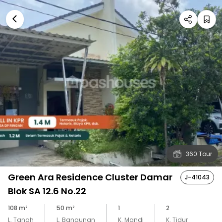
360 Tour
Green Ara Residence Cluster Damar
J-41043
Blok SA 12.6 No.22
108
m²
50
m²
1
2
L. Tanah
L. Bangunan
K. Mandi
K. Tidur