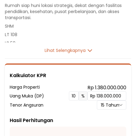
Rumah siap huni lokasi strategis, dekat dengan fasilitas
pendidikan, kesehatan, pusat perbelanjaan, dan akses
transportasi.
SHM
LT 108
LB 50
Lihat Selengkapnya
1 Lantai
2 Kamar Tidur
1 Kamar Mandi
Kalkulator KPR
Listrik 2200 VA
Sumber Air PDAM
Harga Properti
Rp 1.380.000.000
Hadap Utara
Uang Muka (DP)
%
Fasilitas Sekitar Hunian:
Tenor Angsuran
15
Tahun
5 Menit ke TK SD Santo Yusuf
10 Menit ke SD Muhammadiyah 07
Hasil Perhitungan
5 Menit ke SMP Mentari Indonesia