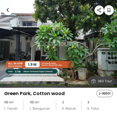
360 Tour
Green Park, Cotton wood
J-16501
115
m²
115
m²
2
3
L. Tanah
L. Bangunan
K. Mandi
K. Tidur