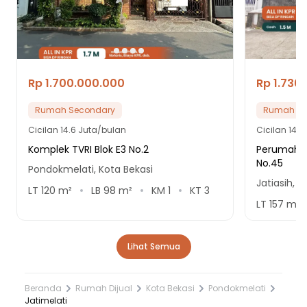
Rp 1.700.000.000
Rp 1.730
Rumah Secondary
Rumah Se
Cicilan
14.6 Juta/bulan
Cicilan
14.8
Komplek TVRI Blok E3 No.2
Perumahan
No.45
Pondokmelati, Kota Bekasi
Jatiasih, K
LT
120
m²
LB
98
m²
KM
1
KT
3
LT
157
m²
Lihat Semua
Beranda
Rumah Dijual
Kota Bekasi
Pondokmelati
Jatimelati