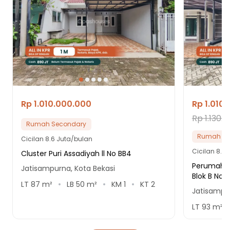
Rp 1.010.000.000
Rp 1.010
Rp 1.130.
Rumah Secondary
Rumah Se
Cicilan
8.6 Juta/bulan
Cicilan
8.6 
Cluster Puri Assadiyah ll No BB4
Perumahan
Jatisampurna, Kota Bekasi
Blok B No.
LT
87
m²
LB
50
m²
KM
1
KT
2
Jatisampur
LT
93
m²