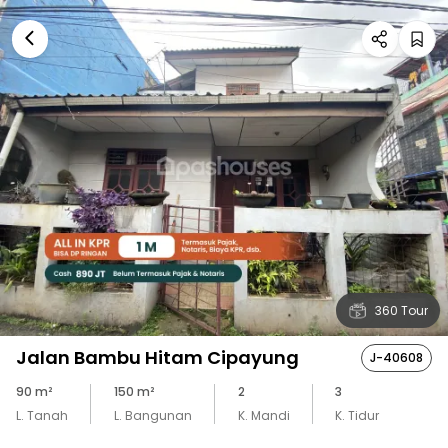
360 Tour
Jalan Bambu Hitam Cipayung
J-40608
90
m²
150
m²
2
3
L. Tanah
L. Bangunan
K. Mandi
K. Tidur