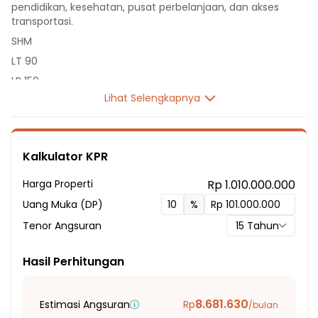
pendidikan, kesehatan, pusat perbelanjaan, dan akses
transportasi.
SHM
LT 90
LB 150
Lihat Selengkapnya
2 Lantai
3 Kamar Tidur
2 Kamar Mandi
Kalkulator KPR
Listrik 2200 VA
Sumber Air Tanah
Harga Properti
Rp 1.010.000.000
Hadap Utara
Uang Muka (DP)
%
Fasilitas Sekitar Hunian:
Tenor Angsuran
15
Tahun
3 Menit ke SDK Taruna Harapan Bangsa
5 Menit ke SD Katolik Nusa Melati
Hasil Perhitungan
5 Menit ke Tk,SD, SMP, SMA Katolik Nusa Melati
5 Menit ke SDN Bambu Apus 01
8.681.630
Estimasi Angsuran
Rp
/bulan