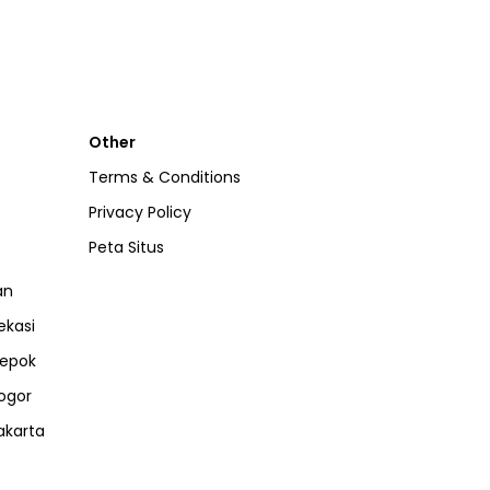
Other
Terms & Conditions
Privacy Policy
Peta Situs
an
ekasi
epok
ogor
akarta