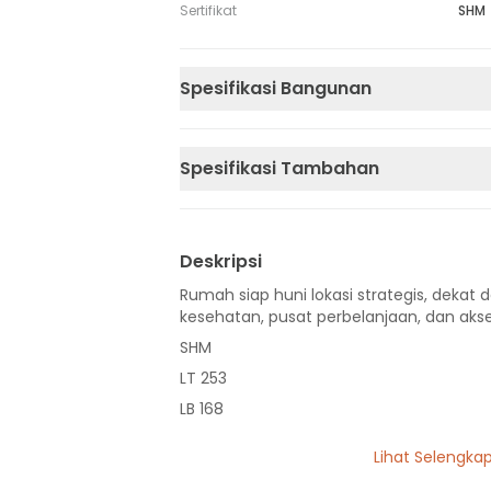
Sertifikat
SHM
Spesifikasi Bangunan
Spesifikasi Tambahan
Deskripsi
Rumah siap huni lokasi strategis, dekat d
kesehatan, pusat perbelanjaan, dan akse
SHM
LT 253
LB 168
2 Lantai
Lihat Selengka
5 Kamar Tidur