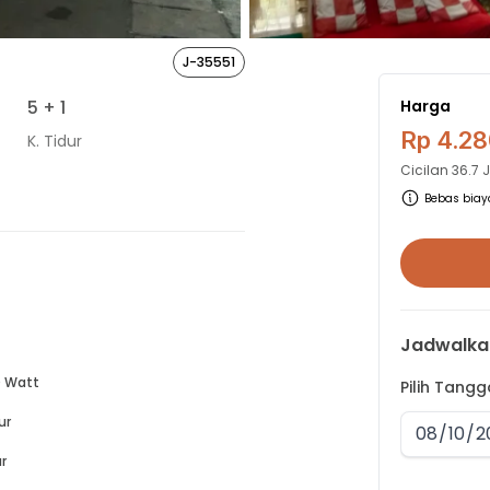
J-35551
5
+ 1
Harga
Rp 4.28
K. Tidur
Cicilan
36.7 
Bebas biaya
Jadwalka
 Watt
Pilih Tang
ur
r