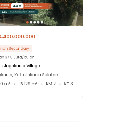
4.400.000.000
mah Secondary
lan
37.8 Juta/bulan
s Jagakarsa Village
karsa, Kota Jakarta Selatan
20
m²
LB
129
m²
KM
2
KT
3