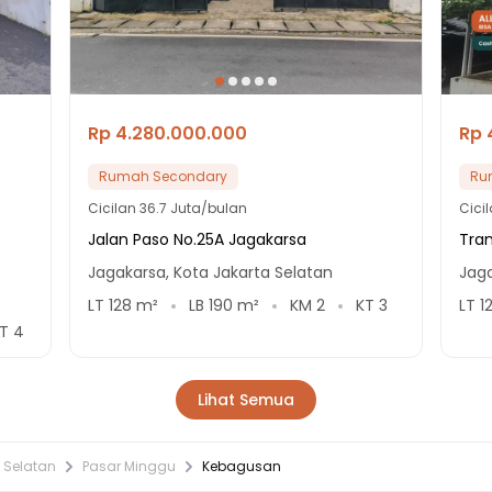
Rp 4.280.000.000
Rp 
Rumah Secondary
Ru
Cicilan
36.7 Juta/bulan
Cici
Jalan Paso No.25A Jagakarsa
Tran
Jagakarsa, Kota Jakarta Selatan
Jaga
LT
128
m²
LB
190
m²
KM
2
KT
3
LT
1
KT
4
Lihat Semua
 Selatan
Pasar Minggu
Kebagusan