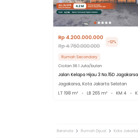
Rp 4.200.000.000
-
12
%
Rp 4.780.000.000
Rumah Secondary
Cicilan
36.1 Juta/bulan
Jalan Kelapa Hijau 3 No.15D Jagakarsa
Jagakarsa, Kota Jakarta Selatan
LT
198
m²
LB
265
m²
KM
4
Beranda
Rumah Dijual
Kota Jakarta