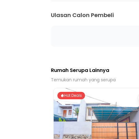
13 Menit ke Gerbang Tol Fatmawati 2
15 Menit ke Gerbang Tol Ramp Taman Mi
Ulasan Calon Pembeli
5 Menit ke Stasiun Tanjung Barat
12 Menit ke Stasiun Pasar Minggu
10 Menit ke Stasiun Lenteng Agung
11 Menit ke Terminal Ragunan
9 Menit ke Terminal Pasar Minggu
Rumah Serupa Lainnya
Temukan rumah yang serupa
Hot Deals