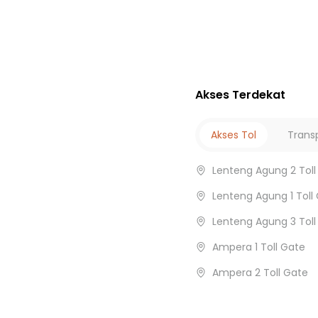
Akses Terdekat
Akses Tol
Trans
jantung
Lenteng Agung 2 Toll
k
Lenteng Agung 1 Toll
inggu 1
Lenteng Agung 3 Toll
usan
Ampera 1 Toll Gate
a II
Ampera 2 Toll Gate
a
butan