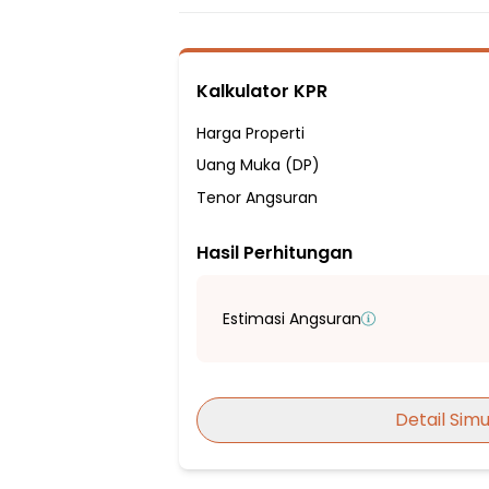
1 Kamar Pembantu
3 Kamar Mandi
Listrik 3500 VA
Kalkulator KPR
Sumber Air Tanah
Hadap Timur
Harga Properti
Fasilitas Sekitar Hunian:
Uang Muka (DP)
2 Menit ke SD Negeri Kebagusan 03 Pagi
Tenor Angsuran
9 Menit ke SD Hang Tuah 3 Jakarta
Hasil Perhitungan
5 Menit ke Sekolah Dasar Negeri Kebagus
7 Menit ke SD Islam Al Azhar 2 Pasar Min
11 Menit ke SMP ISLAM YPS Jakarta
Estimasi Angsuran
12 Menit ke SMP Negeri 218 Jakarta
6 Menit ke Sekolah Menengah Pertama 
12 Menit ke SMA Bunda Kandung
Detail Simu
9 Menit ke SMA Teladan 1 Jakarta
9 Menit ke SMA SULUH JAKARTA