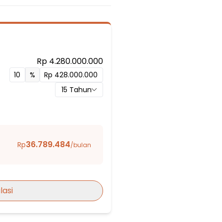
Rp 4.280.000.000
%
15
Tahun
an 01
ggu
36.789.484
Rp
/bulan
Jayakarta
lasi