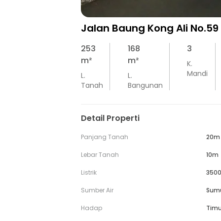
Jalan Baung Kong Ali No.59
253
168
3
m²
m²
K.
Mandi
L.
L.
Tanah
Bangunan
Detail Properti
Panjang Tanah
20m
Lebar Tanah
10m
Listrik
3500
Sumber Air
Sum
Hadap
Timu