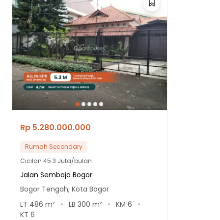
Rp 5.280.000.000
Rumah Secondary
Cicilan
45.3 Juta/bulan
Jalan Semboja Bogor
Bogor Tengah, Kota Bogor
LT
486
m²
LB
300
m²
KM
6
KT
6