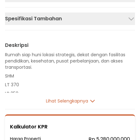
Spesifikasi Tambahan
Deskripsi
Rumah siap huni lokasi strategis, dekat dengan fasilitas
pendidikan, kesehatan, pusat perbelanjaan, dan akses
transportasi.
SHM
LT 370
LB 250
Lihat Selengkapnya
1 Lantai
4 Kamar Tidur
3 Kamar Mandi
Kalkulator KPR
Listrik 4400 VA
Sumber Air PDAM
Harga Properti
Rp 5.280.000.000