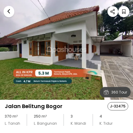
360 Tour
Jalan Belitung Bogor
J-32475
370
m²
250
m²
3
4
L. Tanah
L. Bangunan
K. Mandi
K. Tidur