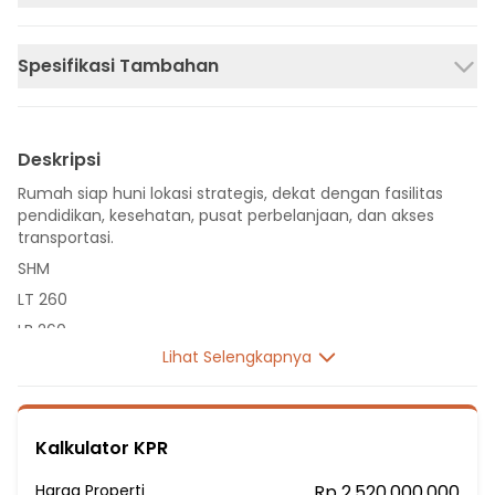
Spesifikasi Tambahan
Deskripsi
Rumah siap huni lokasi strategis, dekat dengan fasilitas
pendidikan, kesehatan, pusat perbelanjaan, dan akses
transportasi.
SHM
LT 260
LB 260
Lihat Selengkapnya
2 Lantai
6 Kamar Tidur
2 Kamar Mandi
Kalkulator KPR
Listrik 2200 VA
Sumber Air PDAM
Harga Properti
Rp 2.520.000.000