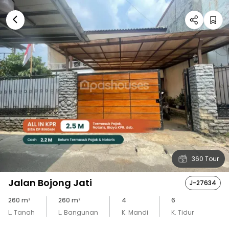
360 Tour
Jalan Bojong Jati
J-27634
260
m²
260
m²
4
6
L. Tanah
L. Bangunan
K. Mandi
K. Tidur